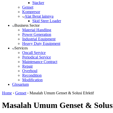
Stacker
Genset
Kompresor
Alat Berat lainnya
Skid Steer Loader
Business Sector
Material Handling
Power Generation
Industrial Equipment
Heavy Duty Equipment
Services
Oncall Service
Periodical Service
Maintenance Contract
Repair
Overhoul
Recondition
Modification
Glosarium
Home
›
Genset
›
Masalah Umum Genset & Solusi Efektif
Masalah Umum Genset & Solusi