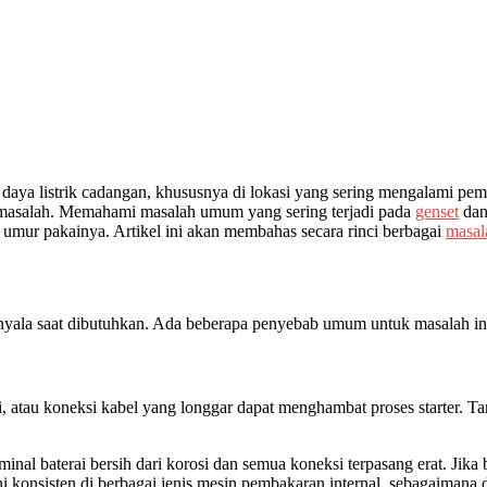
er daya listrik cadangan, khususnya di lokasi yang sering mengalami 
 masalah. Memahami masalah umum yang sering terjadi pada
genset
dan
 umur pakainya. Artikel ini akan membahas secara rinci berbagai
masal
yala saat dibutuhkan. Ada beberapa penyebab umum untuk masalah in
si, atau koneksi kabel yang longgar dapat menghambat proses starter.
inal baterai bersih dari korosi dan semua koneksi terpasang erat. Jika
ni konsisten di berbagai jenis mesin pembakaran internal, sebagaiman