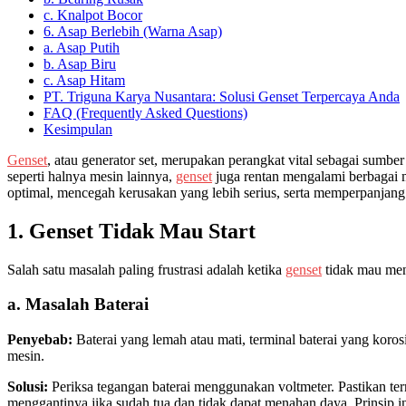
c. Knalpot Bocor
6. Asap Berlebih (Warna Asap)
a. Asap Putih
b. Asap Biru
c. Asap Hitam
PT. Triguna Karya Nusantara: Solusi Genset Terpercaya Anda
FAQ (Frequently Asked Questions)
Kesimpulan
Genset
, atau generator set, merupakan perangkat vital sebagai sumb
seperti halnya mesin lainnya,
genset
juga rentan mengalami berbagai
optimal, mencegah kerusakan yang lebih serius, serta memperpanjang
1. Genset Tidak Mau Start
Salah satu masalah paling frustrasi adalah ketika
genset
tidak mau men
a. Masalah Baterai
Penyebab:
Baterai yang lemah atau mati, terminal baterai yang koro
mesin.
Solusi:
Periksa tegangan baterai menggunakan voltmeter. Pastikan term
menggantinya jika sudah tua dan tidak dapat menahan daya. Prinsip i