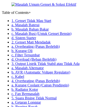
Table of Contents
+
1. Genset Tidak Mau Start
a. Masalah Baterai
b. Masalah Bahan Bakar
c. Masalah Busi (Untuk Genset Bensin)
d. Sistem Starter
2. Genset Mati Mendadak
a. Overheating (Panas Berlebih)
b. Kurang Oli
c. Filter Tersumbat
d. Overload (Beban Berlebih)
3. Output Listrik Tidak Stabil atau Tidak Ada
a. Masalah Alternator
b. AVR (Automatic Voltage Regulator)
c. Kabel
4. Overheating (Panas Berlebih)
a. Kurang Coolant (Cairan Pendingin)
b. Radiator Kotor
c. Fan Bermasalah
5. Suara Bising Tidak Normal
a. Getaran Longgar
b. Bearing Rusak