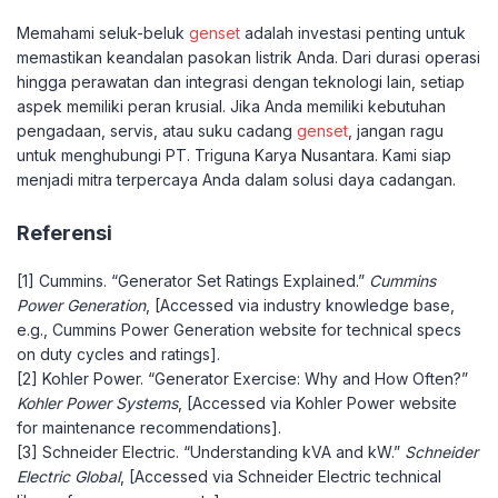
Memahami seluk-beluk
genset
adalah investasi penting untuk
memastikan keandalan pasokan listrik Anda. Dari durasi operasi
hingga perawatan dan integrasi dengan teknologi lain, setiap
aspek memiliki peran krusial. Jika Anda memiliki kebutuhan
pengadaan, servis, atau suku cadang
genset
, jangan ragu
untuk menghubungi PT. Triguna Karya Nusantara. Kami siap
menjadi mitra terpercaya Anda dalam solusi daya cadangan.
Referensi
[1] Cummins. “Generator Set Ratings Explained.”
Cummins
Power Generation
, [Accessed via industry knowledge base,
e.g., Cummins Power Generation website for technical specs
on duty cycles and ratings].
[2] Kohler Power. “Generator Exercise: Why and How Often?”
Kohler Power Systems
, [Accessed via Kohler Power website
for maintenance recommendations].
[3] Schneider Electric. “Understanding kVA and kW.”
Schneider
Electric Global
, [Accessed via Schneider Electric technical