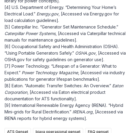
library for power concepts].
[4] U.S. Department of Energy. “Determining Your Home’s
Electrical Load.”
Energy.gov
, [Accessed via Energy.gov for
load calculation guidelines].
[5] Caterpillar Inc. “Generator Set Maintenance Schedule.”
Caterpillar Power Systems
, [Accessed via Caterpillar technical
manuals for maintenance guidelines].
[6] Occupational Safety and Health Administration (OSHA).
“Using Portable Generators Safely.”
OSHA.gov
, [Accessed via
OSHA.gov for safety guidelines on generator use].
[7] Power Technology. “Lifespan of a Generator: What to
Expect.”
Power Technology Magazine
, [Accessed via industry
publications for generator lifespan benchmarks].
[8] Eaton. “Automatic Transfer Switches: An Overview.”
Eaton
Corporation
, [Accessed via Eaton electrical product
documentation for ATS functionality].
[9] International Renewable Energy Agency (IRENA). “Hybrid
Mini-grids for Rural Electrification.”
IRENA.org
, [Accessed via
IRENA reports for hybrid energy systems].
ATS Genset
biaya operasional genset
FAQ genset