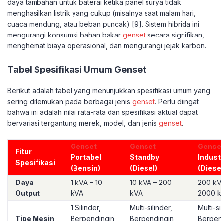
daya tambahan untuk baterai ketika panel surya tidak
menghasilkan listrik yang cukup (misalnya saat malam hari,
cuaca mendung, atau beban puncak) [9]. Sistem hibrida ini
mengurangi konsumsi bahan bakar
genset
secara signifikan,
menghemat biaya operasional, dan mengurangi jejak karbon.
Tabel Spesifikasi Umum Genset
Berikut adalah tabel yang menunjukkan spesifikasi umum yang
sering ditemukan pada berbagai jenis
genset
. Perlu diingat
bahwa ini adalah nilai rata-rata dan spesifikasi aktual dapat
bervariasi tergantung merek, model, dan jenis
genset
.
Genset
Genset
Gense
Fitur
Portabel
Standby
Indust
Spesifikasi
(Bensin)
(Diesel)
(Diese
Daya
1 kVA – 10
10 kVA – 200
200 kV
Output
kVA
kVA
2000 
1 Silinder,
Multi-silinder,
Multi-si
Tipe Mesin
Berpendingin
Berpendingin
Berpen