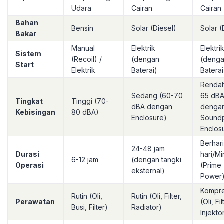
Udara
Cairan
Cairan
Bahan
Bensin
Solar (Diesel)
Solar (
Bakar
Manual
Elektrik
Elektri
Sistem
(Recoil) /
(dengan
(deng
Start
Elektrik
Baterai)
Baterai
Rendah
Sedang (60-70
65 dB
Tingkat
Tinggi (70-
dBA dengan
denga
Kebisingan
80 dBA)
Enclosure)
Sound
Enclos
Berhari
24-48 jam
Durasi
hari/M
6-12 jam
(dengan tangki
Operasi
(Prime
eksternal)
Power
Kompre
Rutin (Oli,
Rutin (Oli, Filter,
Perawatan
(Oli, Fil
Busi, Filter)
Radiator)
Injektor