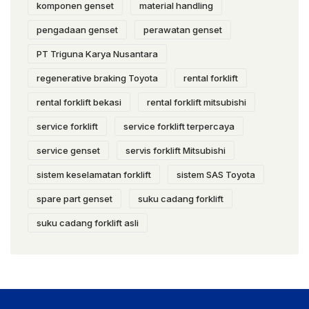
komponen genset
material handling
pengadaan genset
perawatan genset
PT Triguna Karya Nusantara
regenerative braking Toyota
rental forklift
rental forklift bekasi
rental forklift mitsubishi
service forklift
service forklift terpercaya
service genset
servis forklift Mitsubishi
sistem keselamatan forklift
sistem SAS Toyota
spare part genset
suku cadang forklift
suku cadang forklift asli