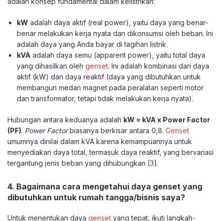
adalah konsep fundamental dalam kelistrikan:
kW
adalah daya aktif (real power), yaitu daya yang benar-
benar melakukan kerja nyata dan dikonsumsi oleh beban. Ini
adalah daya yang Anda bayar di tagihan listrik.
kVA
adalah daya semu (apparent power), yaitu total daya
yang dihasilkan oleh
genset
. Ini adalah kombinasi dari daya
aktif (kW) dan daya reaktif (daya yang dibutuhkan untuk
membangun medan magnet pada peralatan seperti motor
dan transformator, tetapi tidak melakukan kerja nyata).
Hubungan antara keduanya adalah
kW = kVA x Power Factor
(PF)
.
Power Factor
biasanya berkisar antara 0,8.
Genset
umumnya dinilai dalam kVA karena kemampuannya untuk
menyediakan daya total, termasuk daya reaktif, yang bervariasi
tergantung jenis beban yang dihubungkan [3].
4. Bagaimana cara mengetahui daya genset yang
dibutuhkan untuk rumah tangga/bisnis saya?
Untuk menentukan daya
genset
yang tepat, ikuti langkah-