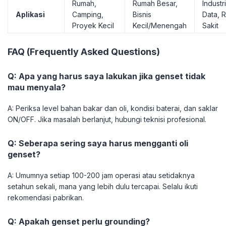
Rumah,
Rumah Besar,
Industr
Aplikasi
Camping,
Bisnis
Data, 
Proyek Kecil
Kecil/Menengah
Sakit
FAQ (Frequently Asked Questions)
Q: Apa yang harus saya lakukan jika genset tidak
mau menyala?
A: Periksa level bahan bakar dan oli, kondisi baterai, dan saklar
ON/OFF. Jika masalah berlanjut, hubungi teknisi profesional.
Q: Seberapa sering saya harus mengganti oli
genset?
A: Umumnya setiap 100-200 jam operasi atau setidaknya
setahun sekali, mana yang lebih dulu tercapai. Selalu ikuti
rekomendasi pabrikan.
Q: Apakah genset perlu grounding?