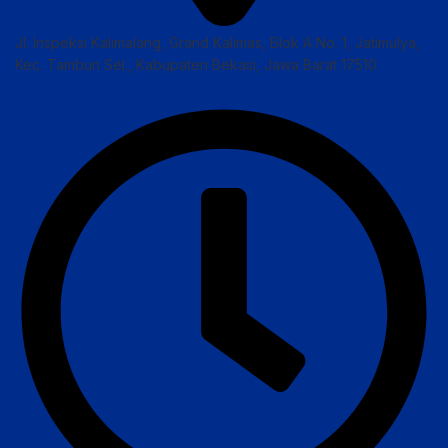
Jl. Inspeksi Kalimalang, Grand Kalimas, Blok A No. 1, Jatimulya,
Kec. Tambun Sel., Kabupaten Bekasi, Jawa Barat 17510