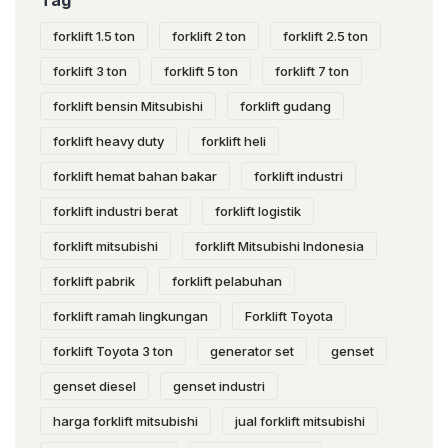
forklift 1.5 ton
forklift 2 ton
forklift 2.5 ton
forklift 3 ton
forklift 5 ton
forklift 7 ton
forklift bensin Mitsubishi
forklift gudang
forklift heavy duty
forklift heli
forklift hemat bahan bakar
forklift industri
forklift industri berat
forklift logistik
forklift mitsubishi
forklift Mitsubishi Indonesia
forklift pabrik
forklift pelabuhan
forklift ramah lingkungan
Forklift Toyota
forklift Toyota 3 ton
generator set
genset
genset diesel
genset industri
harga forklift mitsubishi
jual forklift mitsubishi