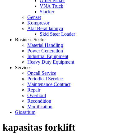
Order Picker
VNA Truck
Stacker
Genset
Kompresor
Alat Berat lainnya
Skid Steer Loader
Business Sector
Material Handling
Power Generation
Industrial Equipment
Heavy Duty Equipment
Services
Oncall Service
Periodical Service
Maintenance Contract
Repair
Overhoul
Recondition
Modification
Glosarium
kapasitas forklift