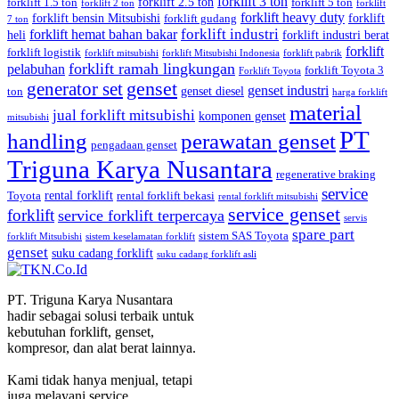
forklift 3 ton
forklift 2.5 ton
forklift 1.5 ton
forklift 5 ton
forklift 2 ton
forklift
forklift heavy duty
forklift bensin Mitsubishi
forklift
forklift gudang
7 ton
forklift industri
forklift hemat bahan bakar
heli
forklift industri berat
forklift
forklift logistik
forklift mitsubishi
forklift Mitsubishi Indonesia
forklift pabrik
forklift ramah lingkungan
pelabuhan
forklift Toyota 3
Forklift Toyota
generator set
genset
genset industri
genset diesel
ton
harga forklift
material
jual forklift mitsubishi
komponen genset
mitsubishi
PT
handling
perawatan genset
pengadaan genset
Triguna Karya Nusantara
regenerative braking
service
rental forklift
Toyota
rental forklift bekasi
rental forklift mitsubishi
service genset
forklift
service forklift terpercaya
servis
spare part
sistem SAS Toyota
forklift Mitsubishi
sistem keselamatan forklift
genset
suku cadang forklift
suku cadang forklift asli
PT. Triguna Karya Nusantara
hadir sebagai solusi terbaik untuk
kebutuhan forklift, genset,
kompresor, dan alat berat lainnya.
Kami tidak hanya menjual, tetapi
juga melayani service,