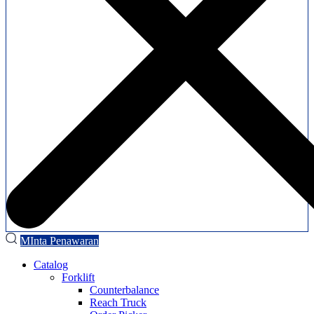
MInta Penawaran
Catalog
Forklift
Counterbalance
Reach Truck