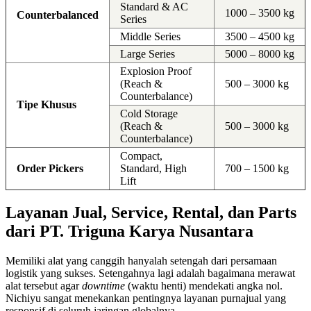
Standard & AC
1000 – 3500 kg
Counterbalanced
Series
Middle Series
3500 – 4500 kg
Large Series
5000 – 8000 kg
Explosion Proof
(Reach &
500 – 3000 kg
Counterbalance)
Tipe Khusus
Cold Storage
(Reach &
500 – 3000 kg
Counterbalance)
Compact,
Order Pickers
Standard, High
700 – 1500 kg
Lift
Layanan Jual, Service, Rental, dan Parts
dari PT. Triguna Karya Nusantara
Memiliki alat yang canggih hanyalah setengah dari persamaan
logistik yang sukses. Setengahnya lagi adalah bagaimana merawat
alat tersebut agar
downtime
(waktu henti) mendekati angka nol.
Nichiyu sangat menekankan pentingnya layanan purnajual yang
responsif di seluruh jaringan globalnya.