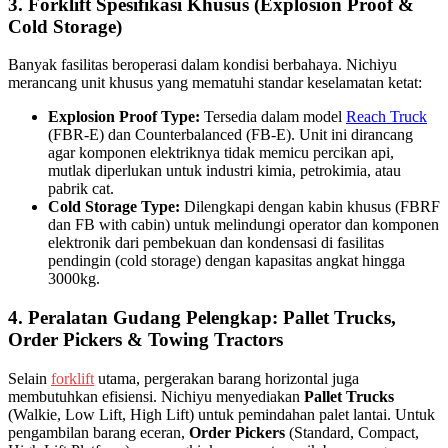
3. Forklift Spesifikasi Khusus (Explosion Proof &
Cold Storage)
Banyak fasilitas beroperasi dalam kondisi berbahaya. Nichiyu
merancang unit khusus yang mematuhi standar keselamatan ketat:
Explosion Proof Type:
Tersedia dalam model
Reach Truck
(FBR-E) dan Counterbalanced (FB-E). Unit ini dirancang
agar komponen elektriknya tidak memicu percikan api,
mutlak diperlukan untuk industri kimia, petrokimia, atau
pabrik cat.
Cold Storage Type:
Dilengkapi dengan kabin khusus (FBRF
dan FB with cabin) untuk melindungi operator dan komponen
elektronik dari pembekuan dan kondensasi di fasilitas
pendingin (cold storage) dengan kapasitas angkat hingga
3000kg.
4. Peralatan Gudang Pelengkap: Pallet Trucks,
Order Pickers & Towing Tractors
Selain
forklift
utama, pergerakan barang horizontal juga
membutuhkan efisiensi. Nichiyu menyediakan
Pallet Trucks
(Walkie, Low Lift, High Lift) untuk pemindahan palet lantai. Untuk
pengambilan barang eceran,
Order Pickers
(Standard, Compact,