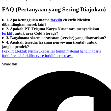
FAQ (Pertanyaan yang Sering Diajukan)
1. Apa keunggulan utama
forklift
elektrik Nichiyu
dibandingkan merek lain?
2. Apakah PT. Triguna Karya Nusantara menyediakan
forklift
untuk area Cold Storage?
3. Bagaimana sistem perawatan (service) yang ditawarkan?
4. Apakah tersedia layanan penyewaan (rental) untuk
jangka pendek?
Forklift Elektrik Nichiyu
kapasitas forklift
material handling
parts
forklift
rental forklift
service forklift terpercaya
Share this: