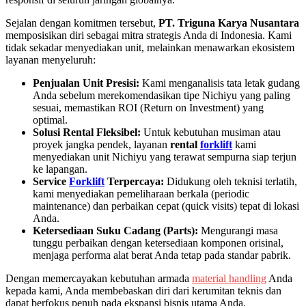
Sejalan dengan komitmen tersebut,
PT. Triguna Karya Nusantara
memposisikan diri sebagai mitra strategis Anda di Indonesia. Kami
tidak sekadar menyediakan unit, melainkan menawarkan ekosistem
layanan menyeluruh:
Penjualan Unit Presisi:
Kami menganalisis tata letak gudang
Anda sebelum merekomendasikan tipe Nichiyu yang paling
sesuai, memastikan ROI (Return on Investment) yang
optimal.
Solusi Rental Fleksibel:
Untuk kebutuhan musiman atau
proyek jangka pendek, layanan
rental
forklift
kami
menyediakan unit Nichiyu yang terawat sempurna siap terjun
ke lapangan.
Service
Forklift
Terpercaya:
Didukung oleh teknisi terlatih,
kami menyediakan pemeliharaan berkala (periodic
maintenance) dan perbaikan cepat (quick visits) tepat di lokasi
Anda.
Ketersediaan Suku Cadang (Parts):
Mengurangi masa
tunggu perbaikan dengan ketersediaan komponen orisinal,
menjaga performa alat berat Anda tetap pada standar pabrik.
Dengan memercayakan kebutuhan armada
material handling
Anda
kepada kami, Anda membebaskan diri dari kerumitan teknis dan
dapat berfokus penuh pada ekspansi bisnis utama Anda.