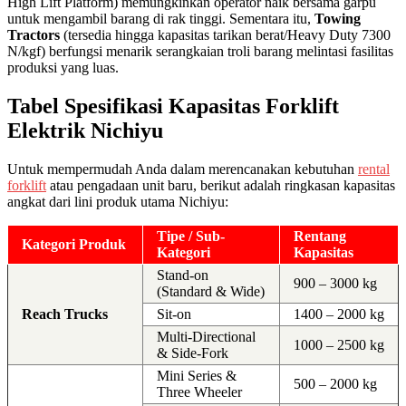
High Lift Platform) memungkinkan operator naik bersama garpu
untuk mengambil barang di rak tinggi. Sementara itu,
Towing
Tractors
(tersedia hingga kapasitas tarikan berat/Heavy Duty 7300
N/kgf) berfungsi menarik serangkaian troli barang melintasi fasilitas
produksi yang luas.
Tabel Spesifikasi Kapasitas Forklift
Elektrik Nichiyu
Untuk mempermudah Anda dalam merencanakan kebutuhan
rental
forklift
atau pengadaan unit baru, berikut adalah ringkasan kapasitas
angkat dari lini produk utama Nichiyu:
Tipe / Sub-
Rentang
Kategori Produk
Kategori
Kapasitas
Stand-on
900 – 3000 kg
(Standard & Wide)
Reach Trucks
Sit-on
1400 – 2000 kg
Multi-Directional
1000 – 2500 kg
& Side-Fork
Mini Series &
500 – 2000 kg
Three Wheeler