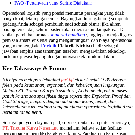
FAQ (Pertanyaan yang Sering Diajukan)
Operasional logistik yang presisi menuntut perangkat yang tidak
hanya kuat, tetapi juga cerdas. Bayangkan lorong-lorong sempit di
gudang Anda sebagai pembuluh nadi sebuah bisnis; jika aliran
barang tersendat, seluruh sistem akan merasakan dampaknya. Di
sinilah pemilihan armada
material handling
yang tepat menjadi garis
pemisah antara efisiensi yang menguntungkan dan biaya operasional
yang membengkak.
Forklift
Elektrik Nichiyu
hadir sebagai
jawaban empiris atas tantangan tersebut, mengawinkan teknologi
mekanik presisi Jepang dengan inovasi elektronik mutakhir.
Key Takeaways & Promo
Nichiyu memelopori teknologi
forklift
elektrik sejak 1939 dengan
fokus pada keamanan, ergonomi, dan keberlanjutan lingkungan.
Melalui PT. Triguna Karya Nusantara, Anda mendapatkan akses
penuh ke armada spesifikasi tinggi seperti tipe Explosion Proof dan
Cold Storage, lengkap dengan dukungan teknis, rental, dan
ketersediaan suku cadang yang menjamin operasional logistik Anda
berjalan tanpa henti.
Sebagai penyedia layanan jual, service, rental, dan parts terpercaya,
PT. Triguna Karya Nusantara
memahami bahwa setiap fasilitas
penyimpanan memiliki karakteristik unik. Panduan ini kami susun