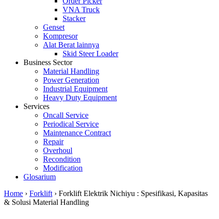
Order Picker
VNA Truck
Stacker
Genset
Kompresor
Alat Berat lainnya
Skid Steer Loader
Business Sector
Material Handling
Power Generation
Industrial Equipment
Heavy Duty Equipment
Services
Oncall Service
Periodical Service
Maintenance Contract
Repair
Overhoul
Recondition
Modification
Glosarium
Home
›
Forklift
›
Forklift Elektrik Nichiyu : Spesifikasi, Kapasitas
& Solusi Material Handling