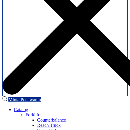
MInta Penawaran
Catalog
Forklift
Counterbalance
Reach Truck