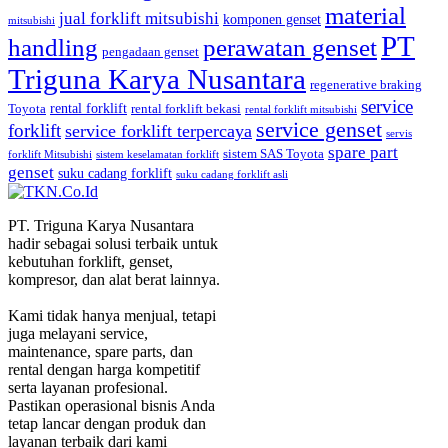
material
jual forklift mitsubishi
komponen genset
mitsubishi
PT
handling
perawatan genset
pengadaan genset
Triguna Karya Nusantara
regenerative braking
service
rental forklift
Toyota
rental forklift bekasi
rental forklift mitsubishi
service genset
forklift
service forklift terpercaya
servis
spare part
sistem SAS Toyota
forklift Mitsubishi
sistem keselamatan forklift
genset
suku cadang forklift
suku cadang forklift asli
PT. Triguna Karya Nusantara
hadir sebagai solusi terbaik untuk
kebutuhan forklift, genset,
kompresor, dan alat berat lainnya.
Kami tidak hanya menjual, tetapi
juga melayani service,
maintenance, spare parts, dan
rental dengan harga kompetitif
serta layanan profesional.
Pastikan operasional bisnis Anda
tetap lancar dengan produk dan
layanan terbaik dari kami