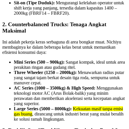
Sit-on (Tipe Duduk):
Mengurangi kelelahan operator untuk
shift kerja yang panjang, tersedia dalam kapasitas 1400 –
2000kg (FBRF14 – FBRF20).
2. Counterbalanced Trucks: Tenaga Angkat
Maksimal
Ini adalah pekerja keras serbaguna di area bongkar muat. Nichiyu
membaginya ke dalam beberapa kelas berat untuk memastikan
efisiensi konsumsi daya:
Mini Series (500 – 900kg):
Sangat kompak, ideal untuk area
perakitan ringan atau gudang ritel.
Three Wheeler (1250 – 2000kg):
Menawarkan radius putar
yang sangat tajam berkat desain tiga roda, sempurna untuk
manuver cepat.
AC Series (1000 – 3500kg) & High Speed:
Menggunakan
teknologi motor AC (Arus Bolak-balik) yang minim
perawatan dan memberikan akselerasi serta kecepatan angkat
yang superior.
Large Series (5000 – 8000kg):
Kekuatan masif tanpa emisi
gas buang
, dirancang untuk industri berat yang mulai beralih
ke solusi ramah lingkungan.