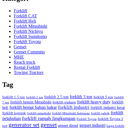
Forklift
Forklift CAT
Forklift Heli
Forklift Mitsubishi
Forklift Nichiyu
Forklift Sumitomo
Forklift Toyota
Genset
Genset Cummins
MHE
Reach truck
Rental Forklift
Towing Tractors
Tag
forklift 3 ton
forklift 2.5 ton
forklift 1.5 ton
forklift 5 ton
forklift 2 ton
forklift
forklift heavy duty
forklift bensin Mitsubishi
forklift
forklift gudang
7 ton
forklift industri
forklift hemat bahan bakar
heli
forklift industri berat
forklift
forklift logistik
forklift mitsubishi
forklift Mitsubishi Indonesia
forklift pabrik
forklift ramah lingkungan
pelabuhan
forklift Toyota 3
Forklift Toyota
generator set
genset
genset industri
genset diesel
ton
harga forklift