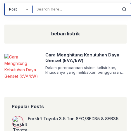
Search
beban listrik
Cara Menghitung Kebutuhan Daya
Genset (kVA/kW)
Dalam perencanaan sistem kelistrikan,
khususnya yang melibatkan penggunaan
generator set (genset), perhitungan
kebutuhan daya yang akurat adalah
langkah krusial. Kesalahan dalam estimasi
dapat berujung pada genset yang terlalu
kecil (under-sized) sehingga tidak mampu
menopang beban, atau terlalu besar (over-
sized) yang menyebabkan pemborosan
Popular Posts
biaya investasi dan operasional. Artikel ini
akan membahas secara komprehensif
Forklift Toyota 3.5 Ton 8FG/8FD35 & 8FB35
langkah-langkah penting dalam […]