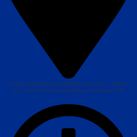
Jl. Inspeksi Kalimalang, Grand Kalimas, Blok A No. 1, Jatimulya,
Kec. Tambun Sel., Kabupaten Bekasi, Jawa Barat 17510