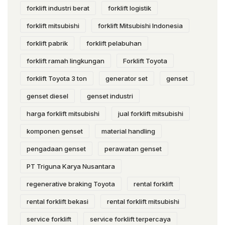
forklift industri berat
forklift logistik
forklift mitsubishi
forklift Mitsubishi Indonesia
forklift pabrik
forklift pelabuhan
forklift ramah lingkungan
Forklift Toyota
forklift Toyota 3 ton
generator set
genset
genset diesel
genset industri
harga forklift mitsubishi
jual forklift mitsubishi
komponen genset
material handling
pengadaan genset
perawatan genset
PT Triguna Karya Nusantara
regenerative braking Toyota
rental forklift
rental forklift bekasi
rental forklift mitsubishi
service forklift
service forklift terpercaya