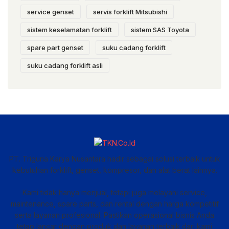
service genset
servis forklift Mitsubishi
sistem keselamatan forklift
sistem SAS Toyota
spare part genset
suku cadang forklift
suku cadang forklift asli
PT. Triguna Karya Nusantara hadir sebagai solusi terbaik untuk
kebutuhan forklift, genset, kompresor, dan alat berat lainnya.
Kami tidak hanya menjual, tetapi juga melayani service,
maintenance, spare parts, dan rental dengan harga kompetitif
serta layanan profesional. Pastikan operasional bisnis Anda
tetap lancar dengan produk dan layanan terbaik dari kami