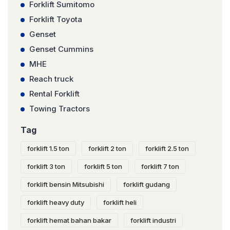
Forklift Sumitomo
Forklift Toyota
Genset
Genset Cummins
MHE
Reach truck
Rental Forklift
Towing Tractors
Tag
forklift 1.5 ton
forklift 2 ton
forklift 2.5 ton
forklift 3 ton
forklift 5 ton
forklift 7 ton
forklift bensin Mitsubishi
forklift gudang
forklift heavy duty
forklift heli
forklift hemat bahan bakar
forklift industri