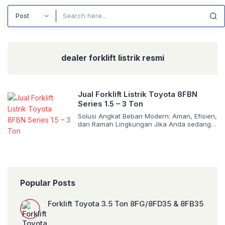
Search
dealer forklift listrik resmi
Jual Forklift Listrik Toyota 8FBN
Series 1.5 – 3 Ton
Solusi Angkat Beban Modern: Aman, Efisien,
dan Ramah Lingkungan Jika Anda sedang
mencari forklift listrik berkualitas tinggi
untuk meningkatkan efisiensi bisnis, maka
Toyota 8FBN Series adalah jawabannya.
Dengan desain modern, teknologi canggih,
dan performa unggulan, forklift ini sudah
dipercaya oleh banyak perusahaan di
berbagai sektor industri. 👉 Cocok
Popular Posts
digunakan di gudang logistik, pabrik
manufaktur, pusat […]
Forklift Toyota 3.5 Ton 8FG/8FD35 & 8FB35