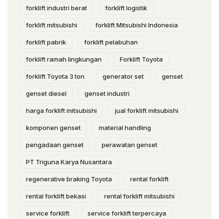
forklift industri berat
forklift logistik
forklift mitsubishi
forklift Mitsubishi Indonesia
forklift pabrik
forklift pelabuhan
forklift ramah lingkungan
Forklift Toyota
forklift Toyota 3 ton
generator set
genset
genset diesel
genset industri
harga forklift mitsubishi
jual forklift mitsubishi
komponen genset
material handling
pengadaan genset
perawatan genset
PT Triguna Karya Nusantara
regenerative braking Toyota
rental forklift
rental forklift bekasi
rental forklift mitsubishi
service forklift
service forklift terpercaya