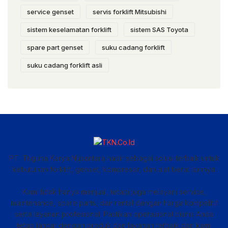
service genset
servis forklift Mitsubishi
sistem keselamatan forklift
sistem SAS Toyota
spare part genset
suku cadang forklift
suku cadang forklift asli
PT. Triguna Karya Nusantara hadir sebagai solusi terbaik untuk
kebutuhan forklift, genset, kompresor, dan alat berat lainnya.
Kami tidak hanya menjual, tetapi juga melayani service,
maintenance, spare parts, dan rental dengan harga kompetitif
serta layanan profesional. Pastikan operasional bisnis Anda
tetap lancar dengan produk dan layanan terbaik dari kami