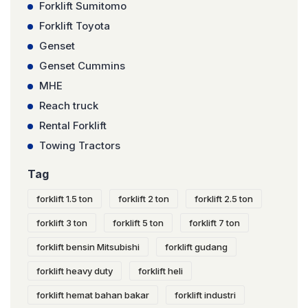
Forklift Sumitomo
Forklift Toyota
Genset
Genset Cummins
MHE
Reach truck
Rental Forklift
Towing Tractors
Tag
forklift 1.5 ton
forklift 2 ton
forklift 2.5 ton
forklift 3 ton
forklift 5 ton
forklift 7 ton
forklift bensin Mitsubishi
forklift gudang
forklift heavy duty
forklift heli
forklift hemat bahan bakar
forklift industri