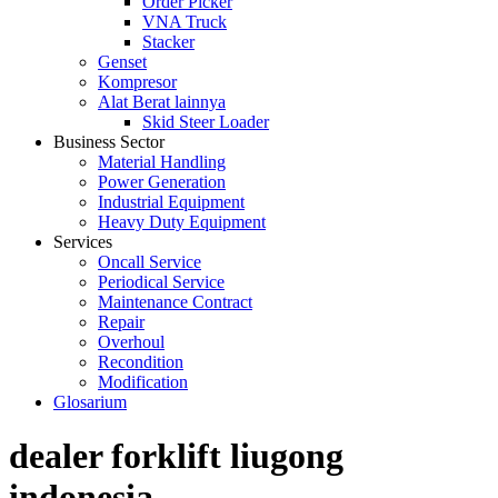
Order Picker
VNA Truck
Stacker
Genset
Kompresor
Alat Berat lainnya
Skid Steer Loader
Business Sector
Material Handling
Power Generation
Industrial Equipment
Heavy Duty Equipment
Services
Oncall Service
Periodical Service
Maintenance Contract
Repair
Overhoul
Recondition
Modification
Glosarium
dealer forklift liugong
indonesia