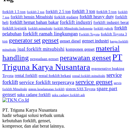
forklift 3 ton
forklift 2.5 ton
forklift 1.5 ton
forklift 5 ton
forklift 2 ton
forklift
forklift heavy duty
forklift bensin Mitsubishi
forklift
forklift gudang
7 ton
forklift industri
forklift hemat bahan bakar
heli
forklift industri berat
forklift
forklift logistik
forklift mitsubishi
forklift Mitsubishi Indonesia
forklift pabrik
forklift ramah lingkungan
pelabuhan
forklift Toyota 3
Forklift Toyota
generator set
genset
genset industri
genset diesel
ton
harga forklift
material
jual forklift mitsubishi
komponen genset
mitsubishi
PT
handling
perawatan genset
pengadaan genset
Triguna Karya Nusantara
regenerative braking
service
rental forklift
Toyota
rental forklift bekasi
rental forklift mitsubishi
service genset
forklift
service forklift terpercaya
servis
spare part
sistem SAS Toyota
forklift Mitsubishi
sistem keselamatan forklift
genset
suku cadang forklift
suku cadang forklift asli
PT. Triguna Karya Nusantara
hadir sebagai solusi terbaik untuk
kebutuhan forklift, genset,
kompresor, dan alat berat lainnya.