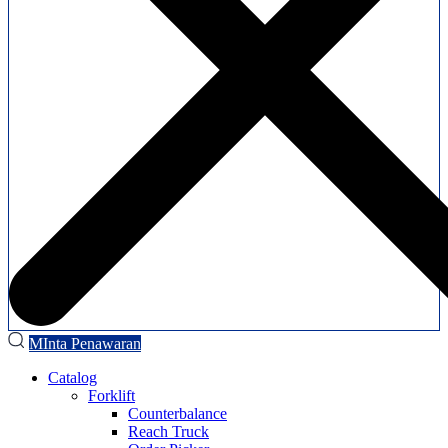
MInta Penawaran
Catalog
Forklift
Counterbalance
Reach Truck