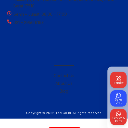
Barat 17510
Senin – Jumat: 08:00 – 17:00
021 – 2956 6163
————–
Contact Us
Inquiry
About Us
Blog
Sales
Unit
Copyright © 2026
TKN.Co.Id
. All rights reserved.
Service &
Parts