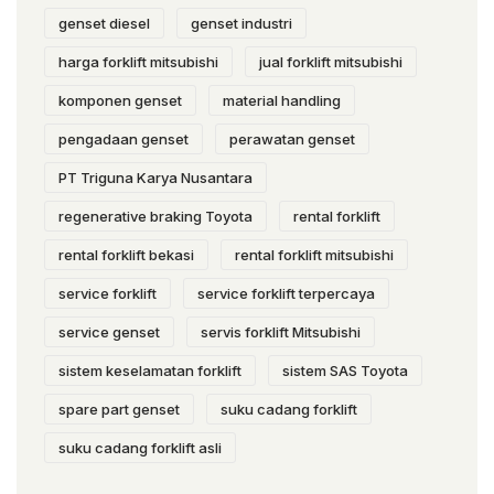
genset diesel
genset industri
harga forklift mitsubishi
jual forklift mitsubishi
komponen genset
material handling
pengadaan genset
perawatan genset
PT Triguna Karya Nusantara
regenerative braking Toyota
rental forklift
rental forklift bekasi
rental forklift mitsubishi
service forklift
service forklift terpercaya
service genset
servis forklift Mitsubishi
sistem keselamatan forklift
sistem SAS Toyota
spare part genset
suku cadang forklift
suku cadang forklift asli