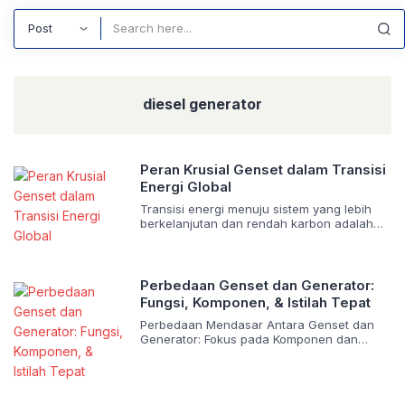
Search
diesel generator
Peran Krusial Genset dalam Transisi
Energi Global
Transisi energi menuju sistem yang lebih
berkelanjutan dan rendah karbon adalah
salah satu tantangan terbesar di abad ke-
21. Dalam perjalanan ini, banyak pihak
mungkin melihat genset (generator set)
sebagai teknologi lama yang bertentangan
Perbedaan Genset dan Generator:
dengan tujuan energi bersih. Namun, pada
Fungsi, Komponen, & Istilah Tepat
kenyataannya, genset memainkan peran
yang sangat penting dan tak tergantikan
Perbedaan Mendasar Antara Genset dan
dalam mendukung kelancaran dan
Generator: Fokus pada Komponen dan
keandalan transisi […]
Fungsi Dalam dunia kelistrikan dan pasokan
energi, istilah generator dan genset
seringkali digunakan secara bergantian,
menimbulkan kebingungan di kalangan