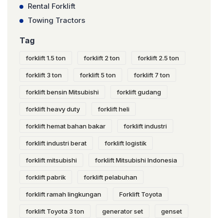
Rental Forklift
Towing Tractors
Tag
forklift 1.5 ton
forklift 2 ton
forklift 2.5 ton
forklift 3 ton
forklift 5 ton
forklift 7 ton
forklift bensin Mitsubishi
forklift gudang
forklift heavy duty
forklift heli
forklift hemat bahan bakar
forklift industri
forklift industri berat
forklift logistik
forklift mitsubishi
forklift Mitsubishi Indonesia
forklift pabrik
forklift pelabuhan
forklift ramah lingkungan
Forklift Toyota
forklift Toyota 3 ton
generator set
genset