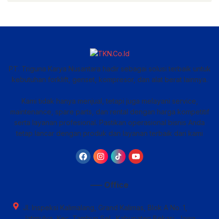
PT. Triguna Karya Nusantara hadir sebagai solusi terbaik untuk
kebutuhan forklift, genset, kompresor, dan alat berat lainnya.
Kami tidak hanya menjual, tetapi juga melayani service,
maintenance, spare parts, dan rental dengan harga kompetitif
serta layanan profesional. Pastikan operasional bisnis Anda
tetap lancar dengan produk dan layanan terbaik dari kami
—– Office
Jl. Inspeksi Kalimalang, Grand Kalimas, Blok A No. 1,
Jatimulya, Kec. Tambun Sel., Kabupaten Bekasi, Jawa