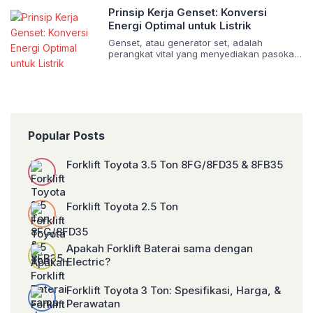
masyarakat umum maupun profesional
Prinsip Kerja Genset: Konversi
non-teknis. Padahal, kedua istilah ini
Energi Optimal untuk Listrik
merujuk pada entitas yang berbeda, baik
dari segi komponen, fungsi, maupun
Genset, atau generator set, adalah
konteks penggunaannya. Memahami
perangkat vital yang menyediakan pasokan
perbedaan mendasar ini […]
listrik cadangan atau utama di berbagai
sektor, mulai dari rumah tangga, industri,
hingga fasilitas komersial. Kemampuannya
untuk mengubah berbagai bentuk energi
menjadi listrik menjadikannya solusi krusial
saat jaringan listrik utama tidak tersedia.
Artikel ini akan mengulas secara mendalam
Popular Posts
prinsip kerja genset, khususnya fokus pada
konversi […]
Forklift Toyota 3.5 Ton 8FG/8FD35 & 8FB35
Forklift Toyota 2.5 Ton
Apakah Forklift Baterai sama dengan
Electric?
Forklift Toyota 3 Ton: Spesifikasi, Harga, &
Perawatan