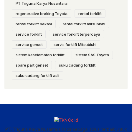
PT Triguna Karya Nusantara
regenerative braking Toyota
rental forklift
rental forklift bekasi
rental forklift mitsubishi
service forklift
service forklift terpercaya
service genset
servis forklift Mitsubishi
sistem keselamatan forklift
sistem SAS Toyota
spare part genset
suku cadang forklift
suku cadang forklift asli
PT. Triguna Karya Nusantara hadir sebagai solusi terbaik untuk