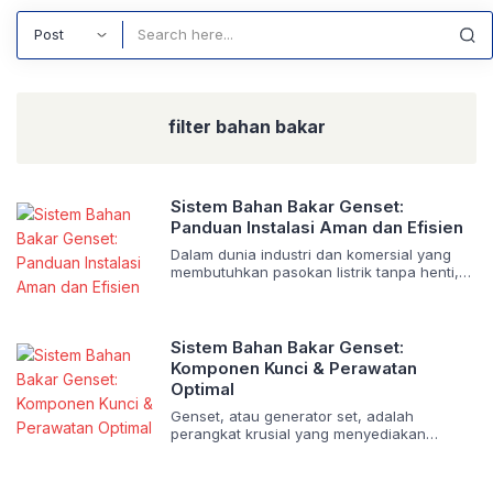
Search
filter bahan bakar
Sistem Bahan Bakar Genset:
Panduan Instalasi Aman dan Efisien
Dalam dunia industri dan komersial yang
membutuhkan pasokan listrik tanpa henti,
genset (generator set) memegang peranan
krusial sebagai sumber daya cadangan.
Namun, keandalan dan keamanan
operasional genset sangat bergantung
Sistem Bahan Bakar Genset:
pada satu komponen inti yang sering kali
Komponen Kunci & Perawatan
luput dari perhatian: sistem bahan bakar.
Optimal
Instalasi sistem bahan bakar yang tidak
tepat dapat berujung pada kegagalan
Genset, atau generator set, adalah
operasional, risiko […]
perangkat krusial yang menyediakan
pasokan listrik cadangan di berbagai
sektor, mulai dari industri hingga rumah
tangga. Genset beroperasi dengan