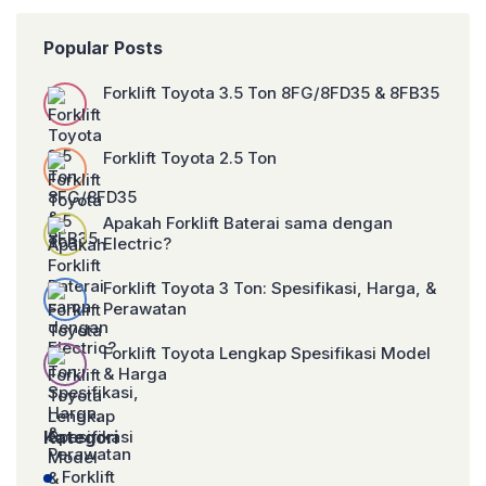
mengubah energi mekanik menjadi energi
listrik, sebuah proses yang sangat
Popular Posts
bergantung pada sistem bahan bakar yang
efisien dan terawat. Memahami sistem
bahan bakar genset adalah kunci untuk
Forklift Toyota 3.5 Ton 8FG/8FD35 & 8FB35
memastikan kinerja optimal, keandalan, […]
Forklift Toyota 2.5 Ton
Apakah Forklift Baterai sama dengan
Electric?
Forklift Toyota 3 Ton: Spesifikasi, Harga, &
Perawatan
Forklift Toyota Lengkap Spesifikasi Model
& Harga
Kategori
Forklift