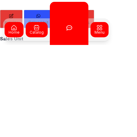
Inquiry
Sales Unit
Service & Parts
Home
Catalog
Menu
Sales Unit
Minta Penawaran
×
Hilmi – Sales Unit
Need Help? Chat with us
Ridho – Sales Unit
Hubungi Kami Sekarang!