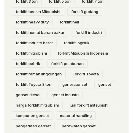
forklift 3 ton
forklift 5 ton
forklift 7 ton
forklift bensin Mitsubishi
forklift gudang
forklift heavy duty
forklift heli
forklift hemat bahan bakar
forklift industri
forklift industri berat
forklift logistik
forklift mitsubishi
forklift Mitsubishi Indonesia
forklift pabrik
forklift pelabuhan
forklift ramah lingkungan
Forklift Toyota
forklift Toyota 3 ton
generator set
genset
genset diesel
genset industri
harga forklift mitsubishi
jual forklift mitsubishi
komponen genset
material handling
pengadaan genset
perawatan genset