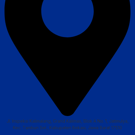
Jl. Inspeksi Kalimalang, Grand Kalimas, Blok A No. 1, Jatimulya,
Kec. Tambun Sel., Kabupaten Bekasi, Jawa Barat 17510