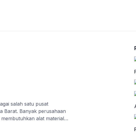
gai salah satu pusat
awa Barat. Banyak perusahaan
 membutuhkan alat material
i untuk mendukung aktivitas
di sangat penting. Bagi