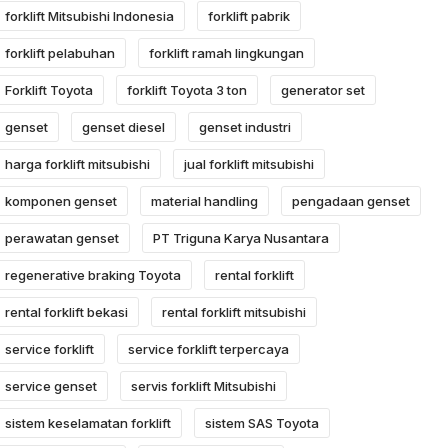
forklift Mitsubishi Indonesia
forklift pabrik
forklift pelabuhan
forklift ramah lingkungan
Forklift Toyota
forklift Toyota 3 ton
generator set
genset
genset diesel
genset industri
harga forklift mitsubishi
jual forklift mitsubishi
komponen genset
material handling
pengadaan genset
perawatan genset
PT Triguna Karya Nusantara
regenerative braking Toyota
rental forklift
rental forklift bekasi
rental forklift mitsubishi
service forklift
service forklift terpercaya
service genset
servis forklift Mitsubishi
sistem keselamatan forklift
sistem SAS Toyota