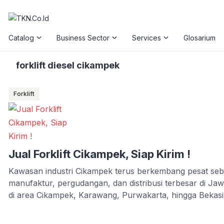
Catalog
Business Sector
Services
Glosarium
forklift diesel cikampek
Forklift
Jual Forklift Cikampek, Siap Kirim !
Kawasan industri Cikampek terus berkembang pesat seba
manufaktur, pergudangan, dan distribusi terbesar di J
di area Cikampek, Karawang, Purwakarta, hingga Bekasi
handling yang kuat, efisien, dan siap bekerja setiap har
bongkar muat barang. Di sinilah kebutuhan forklift menja