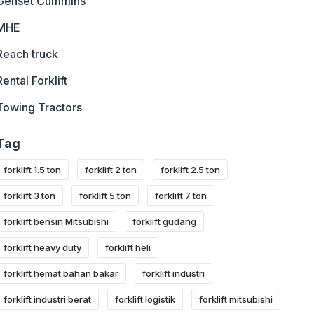
Genset Cummins
MHE
Reach truck
Rental Forklift
Towing Tractors
Tag
forklift 1.5 ton
forklift 2 ton
forklift 2.5 ton
forklift 3 ton
forklift 5 ton
forklift 7 ton
forklift bensin Mitsubishi
forklift gudang
forklift heavy duty
forklift heli
forklift hemat bahan bakar
forklift industri
forklift industri berat
forklift logistik
forklift mitsubishi