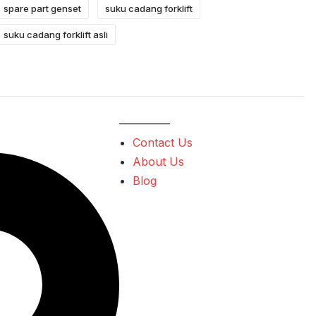
spare part genset
suku cadang forklift
suku cadang forklift asli
————–
Contact Us
About Us
Blog