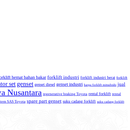
forklift industri
orklift hemat bahan bakar
forklift industri berat
forklift
tor set
genset
jual
genset industri
genset diesel
harga forklift mitsubishi
ya Nusantara
rental forklift
regenerative braking Toyota
rental
spare part genset
suku cadang forklift
stem SAS Toyota
suku cadang forklift