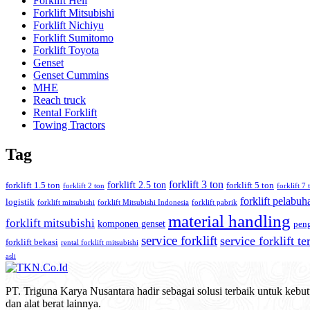
Forklift Heli
Forklift Mitsubishi
Forklift Nichiyu
Forklift Sumitomo
Forklift Toyota
Genset
Genset Cummins
MHE
Reach truck
Rental Forklift
Towing Tractors
Tag
forklift 3 ton
forklift 2.5 ton
forklift 1.5 ton
forklift 5 ton
forklift 2 ton
forklift 7 
forklift pelabuh
logistik
forklift mitsubishi
forklift Mitsubishi Indonesia
forklift pabrik
material handling
forklift mitsubishi
komponen genset
pen
service forklift
service forklift t
forklift bekasi
rental forklift mitsubishi
asli
PT. Triguna Karya Nusantara hadir sebagai solusi terbaik untuk kebutu
dan alat berat lainnya.