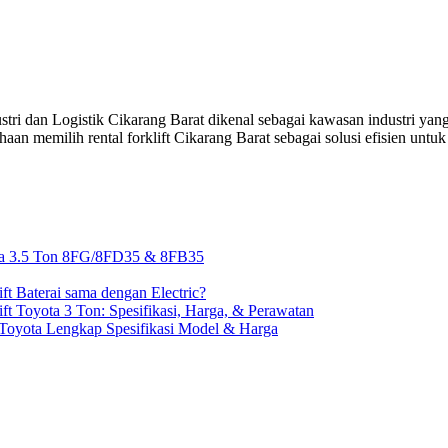
ustri dan Logistik Cikarang Barat dikenal sebagai kawasan industri yan
haan memilih rental forklift Cikarang Barat sebagai solusi efisien un
ota 3.5 Ton 8FG/8FD35 & 8FB35
ft Baterai sama dengan Electric?
ift Toyota 3 Ton: Spesifikasi, Harga, & Perawatan
t Toyota Lengkap Spesifikasi Model & Harga