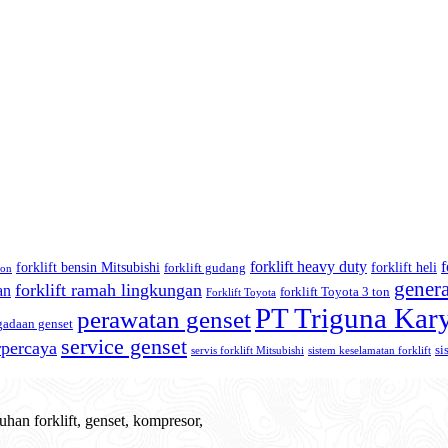
forklift heavy duty
f
forklift bensin Mitsubishi
forklift heli
forklift gudang
ton
genera
forklift ramah lingkungan
an
forklift Toyota 3 ton
Forklift Toyota
PT Triguna Kar
perawatan genset
gadaan genset
service genset
erpercaya
si
servis forklift Mitsubishi
sistem keselamatan forklift
han forklift, genset, kompresor,