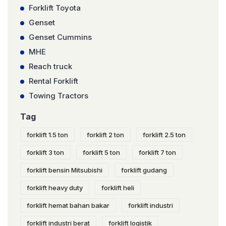
Forklift Toyota
Genset
Genset Cummins
MHE
Reach truck
Rental Forklift
Towing Tractors
Tag
forklift 1.5 ton
forklift 2 ton
forklift 2.5 ton
forklift 3 ton
forklift 5 ton
forklift 7 ton
forklift bensin Mitsubishi
forklift gudang
forklift heavy duty
forklift heli
forklift hemat bahan bakar
forklift industri
forklift industri berat
forklift logistik