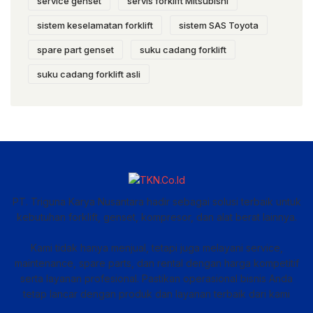
service genset
servis forklift Mitsubishi
sistem keselamatan forklift
sistem SAS Toyota
spare part genset
suku cadang forklift
suku cadang forklift asli
PT. Triguna Karya Nusantara hadir sebagai solusi terbaik untuk
kebutuhan forklift, genset, kompresor, dan alat berat lainnya.
Kami tidak hanya menjual, tetapi juga melayani service,
maintenance, spare parts, dan rental dengan harga kompetitif
serta layanan profesional. Pastikan operasional bisnis Anda
tetap lancar dengan produk dan layanan terbaik dari kami