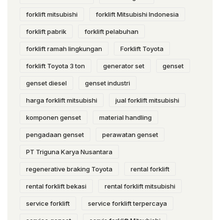
forklift mitsubishi
forklift Mitsubishi Indonesia
forklift pabrik
forklift pelabuhan
forklift ramah lingkungan
Forklift Toyota
forklift Toyota 3 ton
generator set
genset
genset diesel
genset industri
harga forklift mitsubishi
jual forklift mitsubishi
komponen genset
material handling
pengadaan genset
perawatan genset
PT Triguna Karya Nusantara
regenerative braking Toyota
rental forklift
rental forklift bekasi
rental forklift mitsubishi
service forklift
service forklift terpercaya