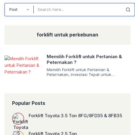
Search
forklift untuk perkebunan
Memilih Forklift untuk Pertanian &
Peternakan ?
Memilih Forklift untuk Pertanian &
Peternakan, Investasi Tepat untuk
Operasional Modern Industri pertanian dan
peternakan di Indonesia terus mengalami
perkembangan pesat. Kebutuhan distribusi
hasil panen, pengangkutan pakan ternak,
pupuk, hingga aktivitas bongkar muat di
Popular Posts
gudang kini semakin tinggi. Banyak
perusahaan perkebunan, peternakan
ayam, gudang jagung, hingga pabrik
Forklift Toyota 3.5 Ton 8FG/8FD35 & 8FB35
pengolahan hasil tani mulai beralih
menggunakan forklift untuk […]
Forklift Toyota 2.5 Ton