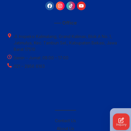
—– Office
Jl. Inspeksi Kalimalang, Grand Kalimas, Blok A No. 1,
Jatimulya, Kec. Tambun Sel., Kabupaten Bekasi, Jawa
Barat 17510
Senin – Jumat: 08:00 – 17:00
021 – 2956 6163
————–
Contact Us
Inquiry
About Us