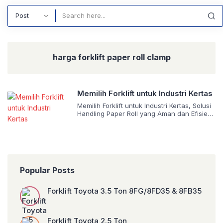
Search
harga forklift paper roll clamp
Memilih Forklift untuk Industri Kertas
Memilih Forklift untuk Industri Kertas, Solusi
Handling Paper Roll yang Aman dan Efisien
Industri kertas di Indonesia terus mengalami
pertumbuhan yang signifikan dari tahun ke
tahun. Kebutuhan kertas untuk packaging,
percetakan, tissue, hingga industri
makanan dan minuman membuat aktivitas
produksi dan distribusi semakin padat. Di
Popular Posts
balik kelancaran operasional tersebut, ada
satu faktor penting yang sering […]
Forklift Toyota 3.5 Ton 8FG/8FD35 & 8FB35
Forklift Toyota 2.5 Ton