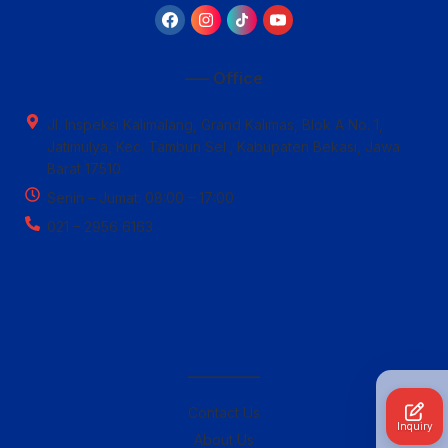
—– Office
Jl. Inspeksi Kalimalang, Grand Kalimas, Blok A No. 1,
Jatimulya, Kec. Tambun Sel., Kabupaten Bekasi, Jawa
Barat 17510
Senin – Jumat: 08:00 – 17:00
021 – 2956 6163
————–
Contact Us
Inquiry
About Us