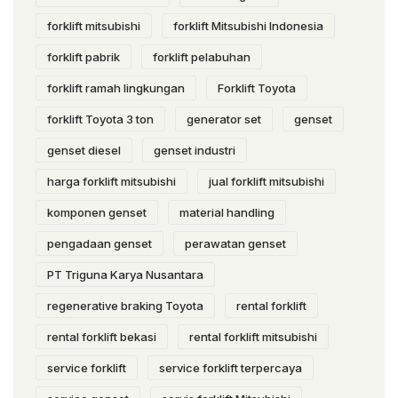
forklift mitsubishi
forklift Mitsubishi Indonesia
forklift pabrik
forklift pelabuhan
forklift ramah lingkungan
Forklift Toyota
forklift Toyota 3 ton
generator set
genset
genset diesel
genset industri
harga forklift mitsubishi
jual forklift mitsubishi
komponen genset
material handling
pengadaan genset
perawatan genset
PT Triguna Karya Nusantara
regenerative braking Toyota
rental forklift
rental forklift bekasi
rental forklift mitsubishi
service forklift
service forklift terpercaya