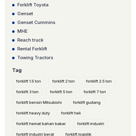
Forklift Toyota
Genset
Genset Cummins
MHE
Reach truck
Rental Forklift
Towing Tractors
Tag
forklift 1.5 ton
forklift 2 ton
forklift 2.5 ton
forklift 3 ton
forklift 5 ton
forklift 7 ton
forklift bensin Mitsubishi
forklift gudang
forklift heavy duty
forklift heli
forklift hemat bahan bakar
forklift industri
forklift industri berat
forklift logistik