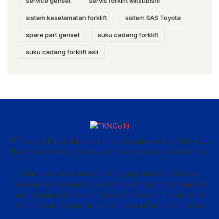
service genset
servis forklift Mitsubishi
sistem keselamatan forklift
sistem SAS Toyota
spare part genset
suku cadang forklift
suku cadang forklift asli
PT. Triguna Karya Nusantara hadir sebagai solusi terbaik untuk
kebutuhan forklift, genset, kompresor, dan alat berat lainnya.
Kami tidak hanya menjual, tetapi juga melayani service,
maintenance, spare parts, dan rental dengan harga kompetitif
serta layanan profesional. Pastikan operasional bisnis Anda
tetap lancar dengan produk dan layanan terbaik dari kami