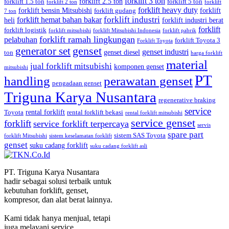
forklift 3 ton
forklift 2.5 ton
forklift 1.5 ton
forklift 5 ton
forklift 2 ton
forklift
forklift heavy duty
forklift bensin Mitsubishi
forklift
forklift gudang
7 ton
forklift industri
forklift hemat bahan bakar
heli
forklift industri berat
forklift
forklift logistik
forklift mitsubishi
forklift Mitsubishi Indonesia
forklift pabrik
forklift ramah lingkungan
pelabuhan
forklift Toyota 3
Forklift Toyota
generator set
genset
genset industri
genset diesel
ton
harga forklift
material
jual forklift mitsubishi
komponen genset
mitsubishi
PT
handling
perawatan genset
pengadaan genset
Triguna Karya Nusantara
regenerative braking
service
rental forklift
Toyota
rental forklift bekasi
rental forklift mitsubishi
service genset
forklift
service forklift terpercaya
servis
spare part
sistem SAS Toyota
forklift Mitsubishi
sistem keselamatan forklift
genset
suku cadang forklift
suku cadang forklift asli
PT. Triguna Karya Nusantara
hadir sebagai solusi terbaik untuk
kebutuhan forklift, genset,
kompresor, dan alat berat lainnya.
Kami tidak hanya menjual, tetapi
juga melayani service,