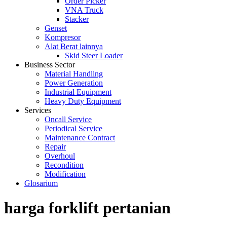
Order Picker
VNA Truck
Stacker
Genset
Kompresor
Alat Berat lainnya
Skid Steer Loader
Business Sector
Material Handling
Power Generation
Industrial Equipment
Heavy Duty Equipment
Services
Oncall Service
Periodical Service
Maintenance Contract
Repair
Overhoul
Recondition
Modification
Glosarium
harga forklift pertanian