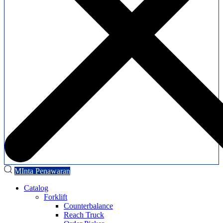
MInta Penawaran
Catalog
Forklift
Counterbalance
Reach Truck