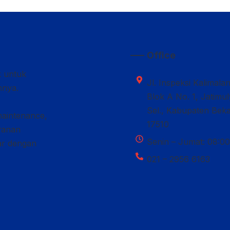
—– Office
k untuk
Jl. Inspeksi Kalimala
nnya.
Blok A No. 1, Jatimu
Sel., Kabupaten Beka
maintenance,
17510
ayanan
Senin – Jumat: 08:00
car dengan
021 – 2956 6163