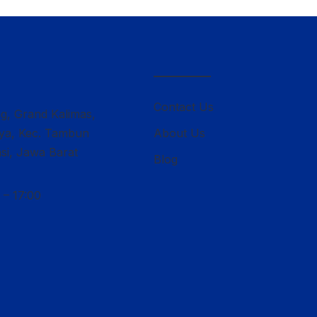
————–
Contact Us
ng, Grand Kalimas,
lya, Kec. Tambun
About Us
si, Jawa Barat
Blog
 – 17:00