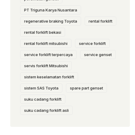
PT Triguna Karya Nusantara
regenerative braking Toyota
rental forklift
rental forklift bekasi
rental forklift mitsubishi
service forklift
service forklift terpercaya
service genset
servis forklift Mitsubishi
sistem keselamatan forklift
sistem SAS Toyota
spare part genset
suku cadang forklift
suku cadang forklift asli