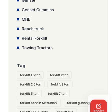
Genset
Genset Cummins
MHE
Reach truck
Rental Forklift
Towing Tractors
Tag
forklift 1.5 ton
forklift 2 ton
forklift 2.5 ton
forklift 3 ton
forklift 5 ton
forklift 7 ton
forklift bensin Mitsubishi
forklift gudang
Inquiry