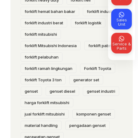
forklift heavy duty
forklift heli
forklift hemat bahan bakar
forklift industri
Sales
forklift industri berat
forklift logistik
Unit
forklift mitsubishi
Service &
forklift Mitsubishi Indonesia
forklift pabrik
Parts
forklift pelabuhan
forklift ramah lingkungan
Forklift Toyota
forklift Toyota 3 ton
generator set
genset
genset diesel
genset industri
harga forklift mitsubishi
jual forklift mitsubishi
komponen genset
material handling
pengadaan genset
perawatan genset