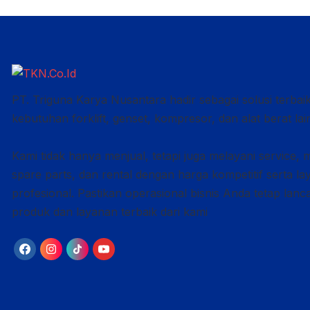
PT. Triguna Karya Nusantara hadir sebagai solusi terbai
kebutuhan forklift, genset, kompresor, dan alat berat lai
Kami tidak hanya menjual, tetapi juga melayani service, 
spare parts, dan rental dengan harga kompetitif serta l
profesional. Pastikan operasional bisnis Anda tetap lan
produk dan layanan terbaik dari kami