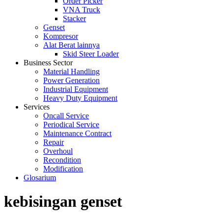
Order Picker
VNA Truck
Stacker
Genset
Kompresor
Alat Berat lainnya
Skid Steer Loader
Business Sector
Material Handling
Power Generation
Industrial Equipment
Heavy Duty Equipment
Services
Oncall Service
Periodical Service
Maintenance Contract
Repair
Overhoul
Recondition
Modification
Glosarium
kebisingan genset