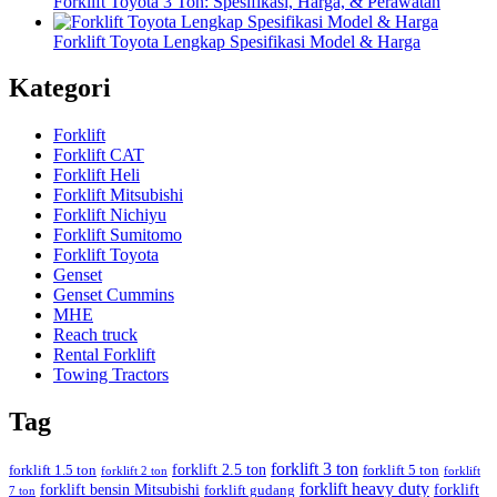
Forklift Toyota 3 Ton: Spesifikasi, Harga, & Perawatan
Forklift Toyota Lengkap Spesifikasi Model & Harga
Kategori
Forklift
Forklift CAT
Forklift Heli
Forklift Mitsubishi
Forklift Nichiyu
Forklift Sumitomo
Forklift Toyota
Genset
Genset Cummins
MHE
Reach truck
Rental Forklift
Towing Tractors
Tag
forklift 3 ton
forklift 2.5 ton
forklift 1.5 ton
forklift 5 ton
forklift 2 ton
forklift
forklift heavy duty
forklift bensin Mitsubishi
forklift
forklift gudang
7 ton