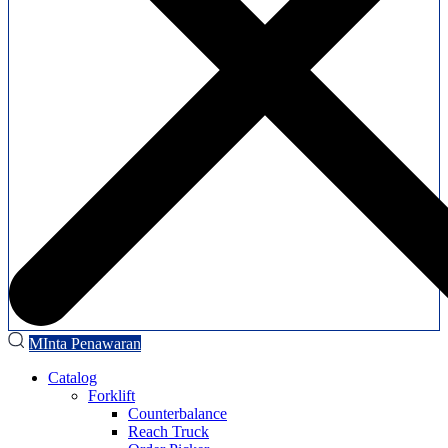
MInta Penawaran
Catalog
Forklift
Counterbalance
Reach Truck