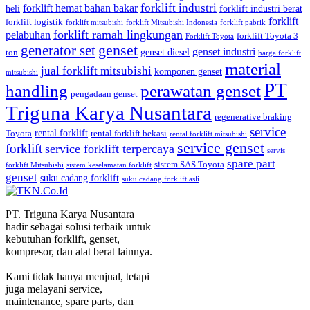
forklift industri
forklift hemat bahan bakar
heli
forklift industri berat
forklift
forklift logistik
forklift mitsubishi
forklift Mitsubishi Indonesia
forklift pabrik
forklift ramah lingkungan
pelabuhan
forklift Toyota 3
Forklift Toyota
generator set
genset
genset industri
genset diesel
ton
harga forklift
material
jual forklift mitsubishi
komponen genset
mitsubishi
PT
handling
perawatan genset
pengadaan genset
Triguna Karya Nusantara
regenerative braking
service
rental forklift
Toyota
rental forklift bekasi
rental forklift mitsubishi
service genset
forklift
service forklift terpercaya
servis
spare part
sistem SAS Toyota
forklift Mitsubishi
sistem keselamatan forklift
genset
suku cadang forklift
suku cadang forklift asli
PT. Triguna Karya Nusantara
hadir sebagai solusi terbaik untuk
kebutuhan forklift, genset,
kompresor, dan alat berat lainnya.
Kami tidak hanya menjual, tetapi
juga melayani service,
maintenance, spare parts, dan