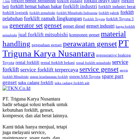
forklift heavy duty
forklift bensin Mitsubishi
forklift
forklift gudang
7 ton
forklift industri
forklift hemat bahan bakar
heli
forklift industri berat
forklift
forklift logistik
forklift mitsubishi
forklift Mitsubishi Indonesia
forklift pabrik
forklift ramah lingkungan
pelabuhan
forklift Toyota 3
Forklift Toyota
generator set
genset
genset industri
genset diesel
ton
harga forklift
material
jual forklift mitsubishi
komponen genset
mitsubishi
PT
handling
perawatan genset
pengadaan genset
Triguna Karya Nusantara
regenerative braking
service
rental forklift
Toyota
rental forklift bekasi
rental forklift mitsubishi
service genset
forklift
service forklift terpercaya
servis
spare part
sistem SAS Toyota
forklift Mitsubishi
sistem keselamatan forklift
genset
suku cadang forklift
suku cadang forklift asli
PT. Triguna Karya Nusantara
hadir sebagai solusi terbaik untuk
kebutuhan forklift, genset,
kompresor, dan alat berat lainnya.
Kami tidak hanya menjual, tetapi
juga melayani service,
maintenance, spare parts, dan