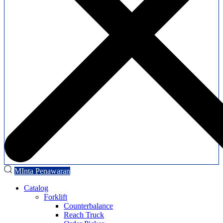
MInta Penawaran
Catalog
Forklift
Counterbalance
Reach Truck