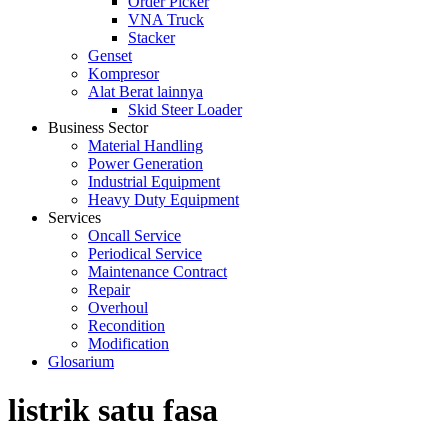
Order Picker
VNA Truck
Stacker
Genset
Kompresor
Alat Berat lainnya
Skid Steer Loader
Business Sector
Material Handling
Power Generation
Industrial Equipment
Heavy Duty Equipment
Services
Oncall Service
Periodical Service
Maintenance Contract
Repair
Overhoul
Recondition
Modification
Glosarium
listrik satu fasa