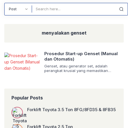
Search
menyalakan genset
Prosedur Start-up Genset (Manual
dan Otomatis)
Genset, atau generator set, adalah
perangkat krusial yang memastikan
pasokan listrik tetap stabil saat terjadi
pemadaman dari sumber utama. Baik untuk
kebutuhan industri, komersial, maupun
cadangan rumah tangga, pemahaman akan
prosedur start-up genset yang benar
Popular Posts
sangatlah penting. Prosedur yang tepat
tidak hanya menjamin kinerja optimal dan
memperpanjang usia pakai genset, tetapi
Forklift Toyota 3.5 Ton 8FG/8FD35 & 8FB35
juga meminimalkan risiko kecelakaan […]
Forklift Toyota 2.5 Ton