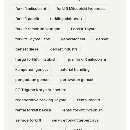
forklift mitsubishi
forklift Mitsubishi Indonesia
forklift pabrik
forklift pelabuhan
forklift ramah lingkungan
Forklift Toyota
forklift Toyota 3 ton
generator set
genset
genset diesel
genset industri
harga forklift mitsubishi
jual forklift mitsubishi
komponen genset
material handling
pengadaan genset
perawatan genset
PT Triguna Karya Nusantara
regenerative braking Toyota
rental forklift
rental forklift bekasi
rental forklift mitsubishi
service forklift
service forklift terpercaya