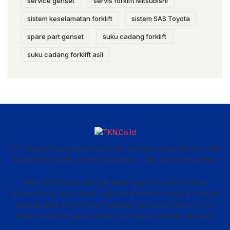
service genset
servis forklift Mitsubishi
sistem keselamatan forklift
sistem SAS Toyota
spare part genset
suku cadang forklift
suku cadang forklift asli
PT. Triguna Karya Nusantara hadir sebagai solusi terbaik untuk
kebutuhan forklift, genset, kompresor, dan alat berat lainnya.
Kami tidak hanya menjual, tetapi juga melayani service,
maintenance, spare parts, dan rental dengan harga kompetitif
serta layanan profesional. Pastikan operasional bisnis Anda
tetap lancar dengan produk dan layanan terbaik dari kami