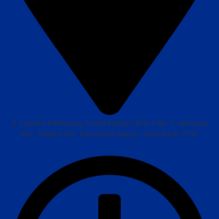
Jl. Inspeksi Kalimalang, Grand Kalimas, Blok A No. 1, Jatimulya,
Kec. Tambun Sel., Kabupaten Bekasi, Jawa Barat 17510