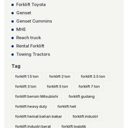
Forklift Toyota
Genset
Genset Cummins
MHE
Reach truck
Rental Forklift
Towing Tractors
Tag
forklift 1.5 ton
forklift 2 ton
forklift 2.5 ton
forklift 3 ton
forklift 5 ton
forklift 7 ton
forklift bensin Mitsubishi
forklift gudang
forklift heavy duty
forklift heli
forklift hemat bahan bakar
forklift industri
forklift industri berat
forklift logistik