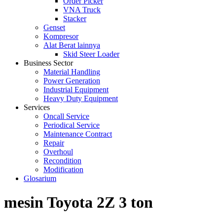
Order Picker
VNA Truck
Stacker
Genset
Kompresor
Alat Berat lainnya
Skid Steer Loader
Business Sector
Material Handling
Power Generation
Industrial Equipment
Heavy Duty Equipment
Services
Oncall Service
Periodical Service
Maintenance Contract
Repair
Overhoul
Recondition
Modification
Glosarium
mesin Toyota 2Z 3 ton