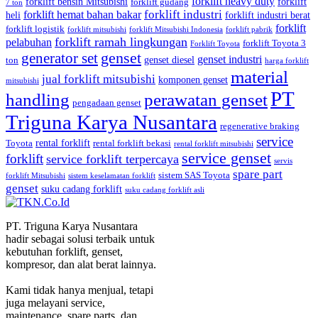
forklift heavy duty
forklift bensin Mitsubishi
forklift
forklift gudang
7 ton
forklift industri
forklift hemat bahan bakar
heli
forklift industri berat
forklift
forklift logistik
forklift mitsubishi
forklift Mitsubishi Indonesia
forklift pabrik
forklift ramah lingkungan
pelabuhan
forklift Toyota 3
Forklift Toyota
generator set
genset
genset industri
genset diesel
ton
harga forklift
material
jual forklift mitsubishi
komponen genset
mitsubishi
PT
handling
perawatan genset
pengadaan genset
Triguna Karya Nusantara
regenerative braking
service
rental forklift
Toyota
rental forklift bekasi
rental forklift mitsubishi
service genset
forklift
service forklift terpercaya
servis
spare part
sistem SAS Toyota
forklift Mitsubishi
sistem keselamatan forklift
genset
suku cadang forklift
suku cadang forklift asli
PT. Triguna Karya Nusantara
hadir sebagai solusi terbaik untuk
kebutuhan forklift, genset,
kompresor, dan alat berat lainnya.
Kami tidak hanya menjual, tetapi
juga melayani service,
maintenance, spare parts, dan