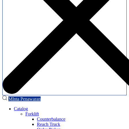
MInta Penawaran
Catalog
Forklift
Counterbalance
Reach Truck