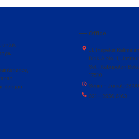
—– Office
k untuk
Jl. Inspeksi Kalimala
nnya.
Blok A No. 1, Jatimu
Sel., Kabupaten Beka
maintenance,
17510
ayanan
Senin – Jumat: 08:00
car dengan
021 – 2956 6163