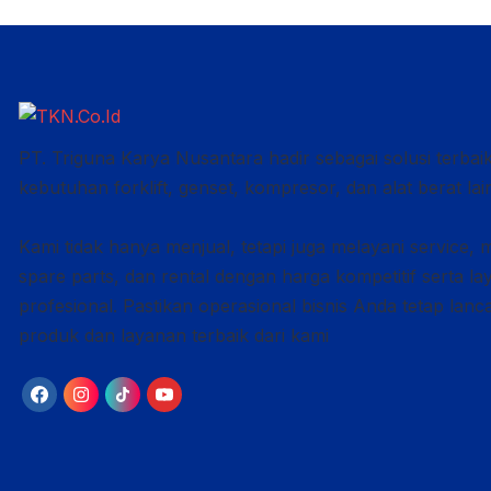
PT. Triguna Karya Nusantara hadir sebagai solusi terbai
kebutuhan forklift, genset, kompresor, dan alat berat lai
Kami tidak hanya menjual, tetapi juga melayani service, 
spare parts, dan rental dengan harga kompetitif serta l
profesional. Pastikan operasional bisnis Anda tetap lan
produk dan layanan terbaik dari kami