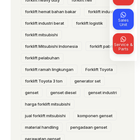
forklift heavy duty
forklift heli
forklift hemat bahan bakar
forklift industri
Sales
forklift industri berat
forklift logistik
Unit
forklift mitsubishi
Service &
forklift Mitsubishi Indonesia
forklift pabrik
Parts
forklift pelabuhan
forklift ramah lingkungan
Forklift Toyota
forklift Toyota 3 ton
generator set
genset
genset diesel
genset industri
harga forklift mitsubishi
jual forklift mitsubishi
komponen genset
material handling
pengadaan genset
perawatan genset