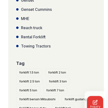
Genset
Genset Cummins
MHE
Reach truck
Rental Forklift
Towing Tractors
Tag
forklift 1.5 ton
forklift 2 ton
forklift 2.5 ton
forklift 3 ton
forklift 5 ton
forklift 7 ton
forklift bensin Mitsubishi
forklift gudang
Inquiry