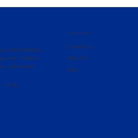
————–
Contact Us
ng, Grand Kalimas,
lya, Kec. Tambun
About Us
si, Jawa Barat
Blog
 – 17:00