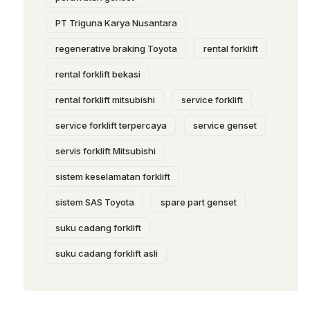
PT Triguna Karya Nusantara
regenerative braking Toyota
rental forklift
rental forklift bekasi
rental forklift mitsubishi
service forklift
service forklift terpercaya
service genset
servis forklift Mitsubishi
sistem keselamatan forklift
sistem SAS Toyota
spare part genset
suku cadang forklift
suku cadang forklift asli