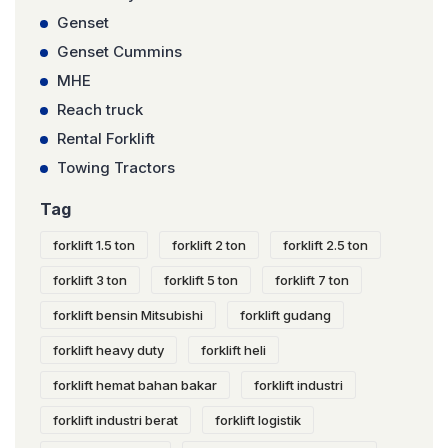
Genset
Genset Cummins
MHE
Reach truck
Rental Forklift
Towing Tractors
Tag
forklift 1.5 ton
forklift 2 ton
forklift 2.5 ton
forklift 3 ton
forklift 5 ton
forklift 7 ton
forklift bensin Mitsubishi
forklift gudang
forklift heavy duty
forklift heli
forklift hemat bahan bakar
forklift industri
forklift industri berat
forklift logistik