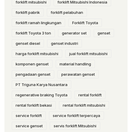
forklift mitsubishi
forklift Mitsubishi Indonesia
forklift pabrik
forklift pelabuhan
forklift ramah lingkungan
Forklift Toyota
forklift Toyota 3 ton
generator set
genset
genset diesel
genset industri
harga forklift mitsubishi
jual forklift mitsubishi
komponen genset
material handling
pengadaan genset
perawatan genset
PT Triguna Karya Nusantara
regenerative braking Toyota
rental forklift
rental forklift bekasi
rental forklift mitsubishi
service forklift
service forklift terpercaya
service genset
servis forklift Mitsubishi