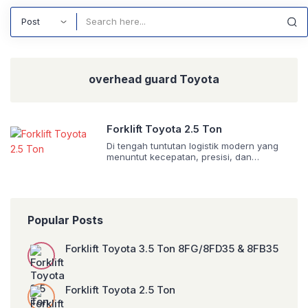
Search
overhead guard Toyota
Forklift Toyota 2.5 Ton
Di tengah tuntutan logistik modern yang
menuntut kecepatan, presisi, dan
keandalan, forklift Toyota 2.5 ton hadir
sebagai solusi terintegrasi yang menjawab
kebutuhan gudang, pabrik, pelabuhan,
hingga pusat distribusi. Dengan kapasitas
angkat standar industri sebesar 2.500 kg
Popular Posts
dan pusat beban 500 mm, forklift ini
menawarkan keseimbangan sempurna
antara daya angkat, stabilitas, dan
Forklift Toyota 3.5 Ton 8FG/8FD35 & 8FB35
manuverabilitas. Toyota Material Handling—
divisi […]
Forklift Toyota 2.5 Ton