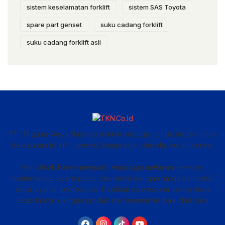
sistem keselamatan forklift
sistem SAS Toyota
spare part genset
suku cadang forklift
suku cadang forklift asli
PT. Triguna Karya Nusantara hadir sebagai solusi terbaik untuk
kebutuhan forklift, genset, kompresor, dan alat berat lainnya.
Kami tidak hanya menjual, tetapi juga melayani service,
maintenance, spare parts, dan rental dengan harga kompetitif
serta layanan profesional. Pastikan operasional bisnis Anda
tetap lancar dengan produk dan layanan terbaik dari kami