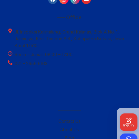
—– Office
Jl. Inspeksi Kalimalang, Grand Kalimas, Blok A No. 1,
Jatimulya, Kec. Tambun Sel., Kabupaten Bekasi, Jawa
Barat 17510
Senin – Jumat: 08:00 – 17:00
021 – 2956 6163
————–
Contact Us
Inquiry
About Us
Blog