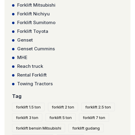
Forklift Mitsubishi
Forklift Nichiyu
Forklift Sumitomo
Forklift Toyota
Genset
Genset Cummins
MHE
Reach truck
Rental Forklift
Towing Tractors
Tag
forklift 1.5 ton
forklift 2 ton
forklift 2.5 ton
forklift 3 ton
forklift 5 ton
forklift 7 ton
forklift bensin Mitsubishi
forklift gudang