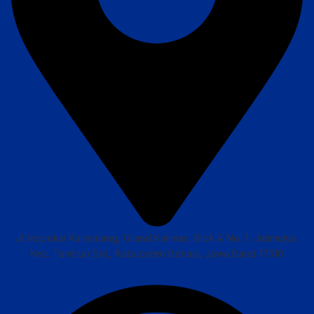
Jl. Inspeksi Kalimalang, Grand Kalimas, Blok A No. 1, Jatimulya,
Kec. Tambun Sel., Kabupaten Bekasi, Jawa Barat 17510