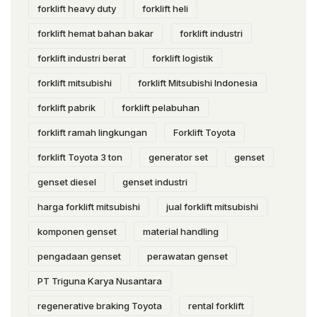
forklift heavy duty
forklift heli
forklift hemat bahan bakar
forklift industri
forklift industri berat
forklift logistik
forklift mitsubishi
forklift Mitsubishi Indonesia
forklift pabrik
forklift pelabuhan
forklift ramah lingkungan
Forklift Toyota
forklift Toyota 3 ton
generator set
genset
genset diesel
genset industri
harga forklift mitsubishi
jual forklift mitsubishi
komponen genset
material handling
pengadaan genset
perawatan genset
PT Triguna Karya Nusantara
regenerative braking Toyota
rental forklift