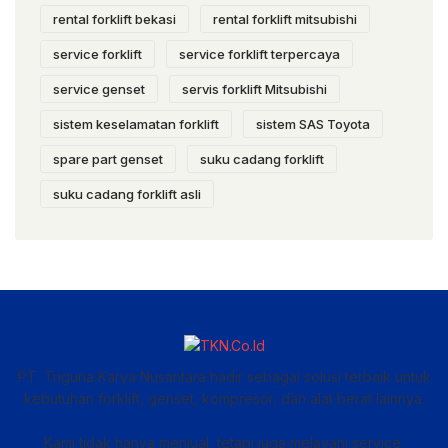
rental forklift bekasi
rental forklift mitsubishi
service forklift
service forklift terpercaya
service genset
servis forklift Mitsubishi
sistem keselamatan forklift
sistem SAS Toyota
spare part genset
suku cadang forklift
suku cadang forklift asli
PT. Triguna Karya Nusantara hadir sebagai solusi terbaik untuk
kebutuhan forklift, genset, kompresor, dan alat berat lainnya.
Kami tidak hanya menjual, tetapi juga melayani service,