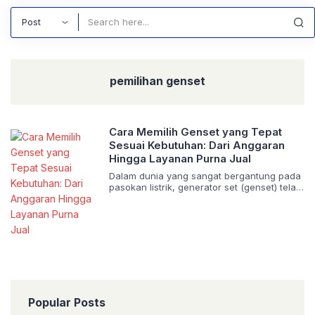
Search
pemilihan genset
Cara Memilih Genset yang Tepat
Sesuai Kebutuhan: Dari Anggaran
Hingga Layanan Purna Jual
Dalam dunia yang sangat bergantung pada
pasokan listrik, generator set (genset) telah
menjadi perangkat esensial untuk menjamin
kontinuitas operasional, baik di rumah
tangga, bisnis, maupun industri.
Pemadaman listrik dapat menyebabkan
kerugian finansial, gangguan produktivitas,
dan ketidaknyamanan yang signifikan. Oleh
karena itu, pemilihan genset yang tepat
adalah investasi krusial yang memerlukan
pertimbangan matang. Memilih genset
bukan […]
Popular Posts