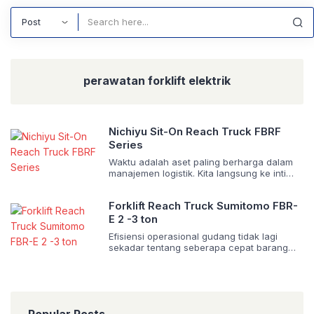
Search
perawatan forklift elektrik
Nichiyu Sit-On Reach Truck FBRF
Series
Waktu adalah aset paling berharga dalam
manajemen logistik. Kita langsung ke inti
persoalan: ruang gudang semakin mahal,
dan tuntutan kecepatan operasional tidak
Forklift Reach Truck Sumitomo FBR-
pernah melambat. Mengelola pergerakan
barang di area penyimpanan bertingkat
E 2 -3 ton
tinggi membutuhkan armada yang tidak
Efisiensi operasional gudang tidak lagi
hanya kuat, tetapi juga cerdas dan presisi.
sekadar tentang seberapa cepat barang
Di sinilah teknologi forklift elektrik modern
berpindah, melainkan seberapa presisi,
mengambil peran krusial. Key Takeaways &
aman, dan hemat biaya proses tersebut
[…]
berjalan. Mengoperasikan forklift di lorong
sempit gudang ibarat memasukkan benang
ke dalam jarum; butuh presisi, ketenangan,