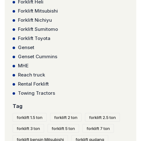
Forklift Heli
Forklift Mitsubishi
Forklift Nichiyu
Forklift Sumitomo
Forklift Toyota
Genset
Genset Cummins
MHE
Reach truck
Rental Forklift
Towing Tractors
Tag
forklift 1.5 ton
forklift 2 ton
forklift 2.5 ton
forklift 3 ton
forklift 5 ton
forklift 7 ton
forklift bensin Mitsubishi
forklift gudang