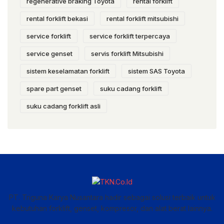
regenerative braking Toyota
rental forklift
rental forklift bekasi
rental forklift mitsubishi
service forklift
service forklift terpercaya
service genset
servis forklift Mitsubishi
sistem keselamatan forklift
sistem SAS Toyota
spare part genset
suku cadang forklift
suku cadang forklift asli
PT. Triguna Karya Nusantara hadir sebagai solusi terbaik untuk
kebutuhan forklift, genset, kompresor, dan alat berat lainnya.