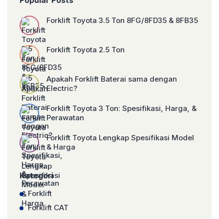
Popular Posts
dan alat yang tepat. Sebagai penyedia
layanan jual, service, rental dan parts
Forklift terpercaya, PT. Triguna Karya
Forklift Toyota 3.5 Ton 8FG/8FD35 & 8FB35
Nusantara menghadirkan […]
Forklift Toyota 2.5 Ton
Apakah Forklift Baterai sama dengan
Electric?
Forklift Toyota 3 Ton: Spesifikasi, Harga, &
Perawatan
Forklift Toyota Lengkap Spesifikasi Model
& Harga
Kategori
Forklift
Forklift CAT