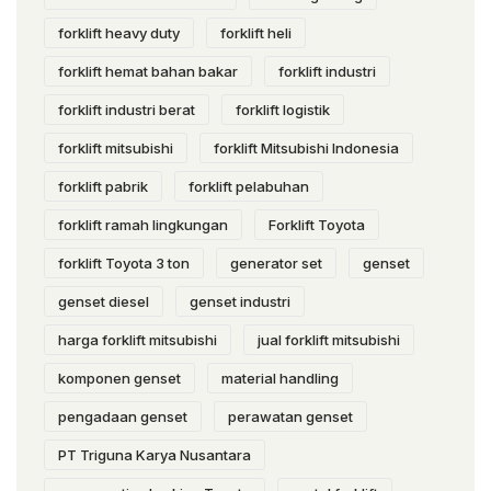
forklift heavy duty
forklift heli
forklift hemat bahan bakar
forklift industri
forklift industri berat
forklift logistik
forklift mitsubishi
forklift Mitsubishi Indonesia
forklift pabrik
forklift pelabuhan
forklift ramah lingkungan
Forklift Toyota
forklift Toyota 3 ton
generator set
genset
genset diesel
genset industri
harga forklift mitsubishi
jual forklift mitsubishi
komponen genset
material handling
pengadaan genset
perawatan genset
PT Triguna Karya Nusantara