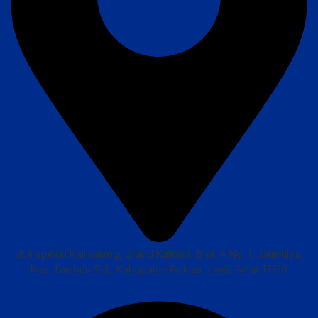
Jl. Inspeksi Kalimalang, Grand Kalimas, Blok A No. 1, Jatimulya,
Kec. Tambun Sel., Kabupaten Bekasi, Jawa Barat 17510