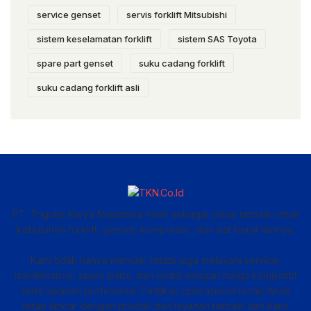
service genset
servis forklift Mitsubishi
sistem keselamatan forklift
sistem SAS Toyota
spare part genset
suku cadang forklift
suku cadang forklift asli
PT. Triguna Karya Nusantara hadir sebagai solusi terbaik untuk
kebutuhan forklift, genset, kompresor, dan alat berat lainnya.
Kami tidak hanya menjual, tetapi juga melayani service,
maintenance, spare parts, dan rental dengan harga kompetitif
serta layanan profesional. Pastikan operasional bisnis Anda
tetap lancar dengan produk dan layanan terbaik dari kami