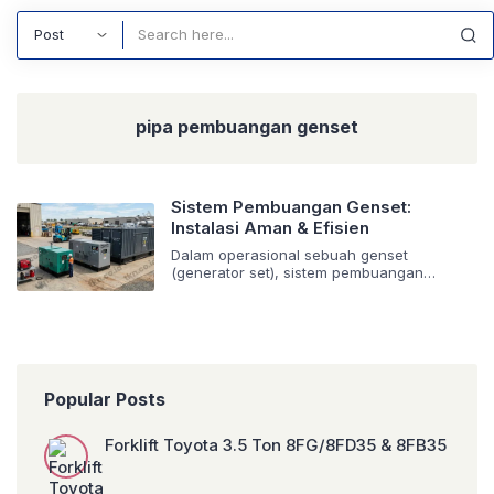
Search
pipa pembuangan genset
Sistem Pembuangan Genset:
Instalasi Aman & Efisien
Dalam operasional sebuah genset
(generator set), sistem pembuangan
memegang peranan krusial yang sering kali
luput dari perhatian. Padahal, instalasi yang
tidak tepat dapat menimbulkan berbagai
risiko serius, mulai dari bahaya kesehatan
akibat gas buang, kerusakan lingkungan,
hingga penurunan performa dan efisiensi
genset itu sendiri. Sebagai penyedia solusi
Popular Posts
daya terkemuka, PT. Triguna Karya
Nusantara memahami betul […]
Forklift Toyota 3.5 Ton 8FG/8FD35 & 8FB35