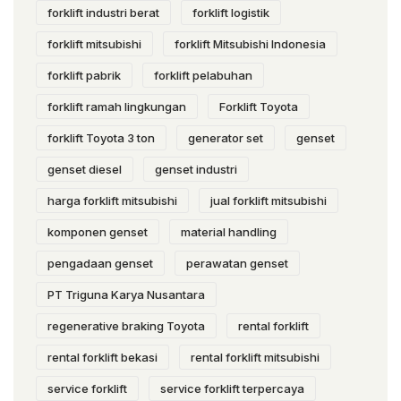
forklift industri berat
forklift logistik
forklift mitsubishi
forklift Mitsubishi Indonesia
forklift pabrik
forklift pelabuhan
forklift ramah lingkungan
Forklift Toyota
forklift Toyota 3 ton
generator set
genset
genset diesel
genset industri
harga forklift mitsubishi
jual forklift mitsubishi
komponen genset
material handling
pengadaan genset
perawatan genset
PT Triguna Karya Nusantara
regenerative braking Toyota
rental forklift
rental forklift bekasi
rental forklift mitsubishi
service forklift
service forklift terpercaya