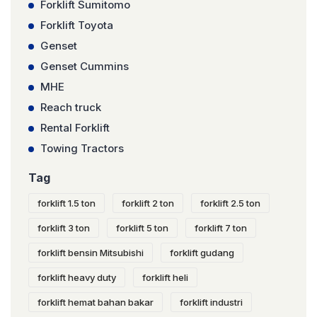
Forklift Sumitomo
Forklift Toyota
Genset
Genset Cummins
MHE
Reach truck
Rental Forklift
Towing Tractors
Tag
forklift 1.5 ton
forklift 2 ton
forklift 2.5 ton
forklift 3 ton
forklift 5 ton
forklift 7 ton
forklift bensin Mitsubishi
forklift gudang
forklift heavy duty
forklift heli
forklift hemat bahan bakar
forklift industri