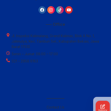
—– Office
Jl. Inspeksi Kalimalang, Grand Kalimas, Blok A No. 1,
Jatimulya, Kec. Tambun Sel., Kabupaten Bekasi, Jawa
Barat 17510
Senin – Jumat: 08:00 – 17:00
021 – 2956 6163
————–
Contact Us
Inquiry