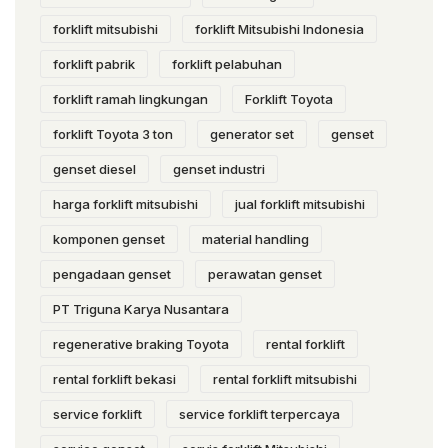
forklift mitsubishi
forklift Mitsubishi Indonesia
forklift pabrik
forklift pelabuhan
forklift ramah lingkungan
Forklift Toyota
forklift Toyota 3 ton
generator set
genset
genset diesel
genset industri
harga forklift mitsubishi
jual forklift mitsubishi
komponen genset
material handling
pengadaan genset
perawatan genset
PT Triguna Karya Nusantara
regenerative braking Toyota
rental forklift
rental forklift bekasi
rental forklift mitsubishi
service forklift
service forklift terpercaya