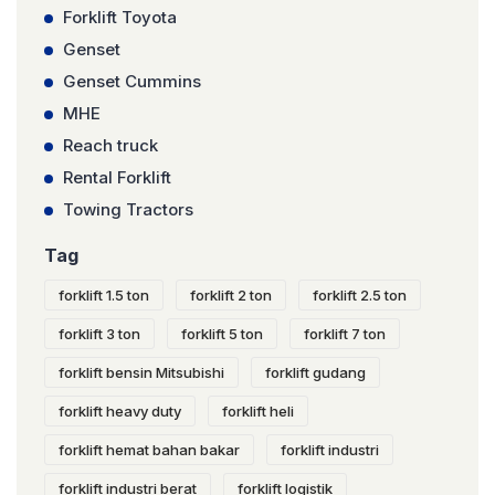
Forklift Toyota
Genset
Genset Cummins
MHE
Reach truck
Rental Forklift
Towing Tractors
Tag
forklift 1.5 ton
forklift 2 ton
forklift 2.5 ton
forklift 3 ton
forklift 5 ton
forklift 7 ton
forklift bensin Mitsubishi
forklift gudang
forklift heavy duty
forklift heli
forklift hemat bahan bakar
forklift industri
forklift industri berat
forklift logistik