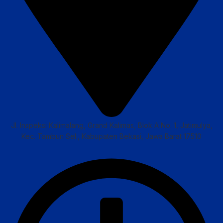
Jl. Inspeksi Kalimalang, Grand Kalimas, Blok A No. 1, Jatimulya,
Kec. Tambun Sel., Kabupaten Bekasi, Jawa Barat 17510