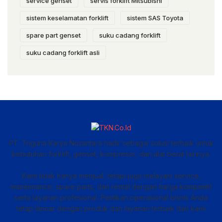
service genset
servis forklift Mitsubishi
sistem keselamatan forklift
sistem SAS Toyota
spare part genset
suku cadang forklift
suku cadang forklift asli
PT. Triguna Karya Nusantara hadir sebagai solusi terbaik untuk
kebutuhan forklift, genset, kompresor, dan alat berat lainnya.
Kami tidak hanya menjual, tetapi juga melayani service,
maintenance, spare parts, dan rental dengan harga kompetitif
serta layanan profesional. Pastikan operasional bisnis Anda
tetap lancar dengan produk dan layanan terbaik dari kami