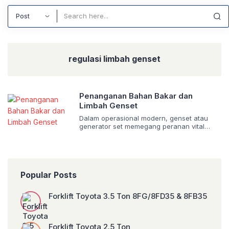
Search
regulasi limbah genset
Penanganan Bahan Bakar dan
Limbah Genset
Dalam operasional modern, genset atau
generator set memegang peranan vital
sebagai sumber daya listrik cadangan,
memastikan kelangsungan bisnis dan
aktivitas penting lainnya. Namun, di balik
manfaatnya, unit genset juga menimbulkan
tantangan terkait penanganan bahan bakar
Popular Posts
dan limbahnya. Pengelolaan yang tidak
tepat tidak hanya berisiko terhadap
keamanan operasional dan kesehatan
Forklift Toyota 3.5 Ton 8FG/8FD35 & 8FB35
manusia, tetapi juga dapat menyebabkan
dampak […]
Forklift Toyota 2.5 Ton