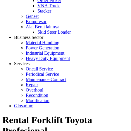
Order Picker
VNA Truck
Stacker
Genset
Kompresor
Alat Berat lainnya
Skid Steer Loader
Business Sector
Material Handling
Power Generation
Industrial Equipment
Heavy Duty Equipment
Services
Oncall Service
Periodical Service
Maintenance Contract
Repair
Overhoul
Recondition
Modification
Glosarium
Rental Forklift Toyota
Profesional