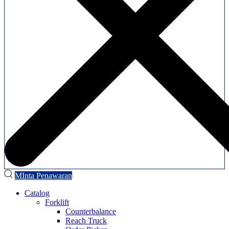
MInta Penawaran
Catalog
Forklift
Counterbalance
Reach Truck