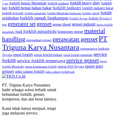
forklift heavy duty
forklift bensin Mitsubishi
forklift
forklift gudang
7 ton
forklift industri
forklift hemat bahan bakar
heli
forklift industri berat
forklift
forklift logistik
forklift mitsubishi
forklift Mitsubishi Indonesia
forklift pabrik
forklift ramah lingkungan
pelabuhan
forklift Toyota 3
Forklift Toyota
generator set
genset
genset industri
genset diesel
ton
harga forklift
material
jual forklift mitsubishi
komponen genset
mitsubishi
PT
handling
perawatan genset
pengadaan genset
Triguna Karya Nusantara
regenerative braking
service
rental forklift
Toyota
rental forklift bekasi
rental forklift mitsubishi
service genset
forklift
service forklift terpercaya
servis
spare part
sistem SAS Toyota
forklift Mitsubishi
sistem keselamatan forklift
genset
suku cadang forklift
suku cadang forklift asli
PT. Triguna Karya Nusantara
hadir sebagai solusi terbaik untuk
kebutuhan forklift, genset,
kompresor, dan alat berat lainnya.
Kami tidak hanya menjual, tetapi
juga melayani service,