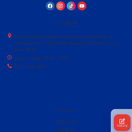
—– Office
Jl. Inspeksi Kalimalang, Grand Kalimas, Blok A No. 1,
Jatimulya, Kec. Tambun Sel., Kabupaten Bekasi, Jawa
Barat 17510
Senin – Jumat: 08:00 – 17:00
021 – 2956 6163
————–
Contact Us
Inquiry
About Us