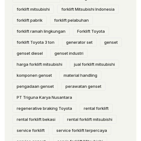
forklift mitsubishi
forklift Mitsubishi Indonesia
forklift pabrik
forklift pelabuhan
forklift ramah lingkungan
Forklift Toyota
forklift Toyota 3 ton
generator set
genset
genset diesel
genset industri
harga forklift mitsubishi
jual forklift mitsubishi
komponen genset
material handling
pengadaan genset
perawatan genset
PT Triguna Karya Nusantara
regenerative braking Toyota
rental forklift
rental forklift bekasi
rental forklift mitsubishi
service forklift
service forklift terpercaya