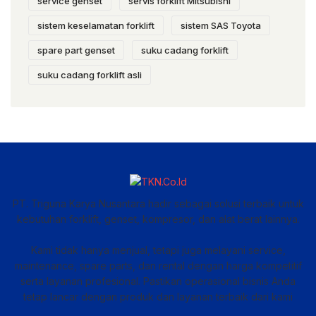
service genset
servis forklift Mitsubishi
sistem keselamatan forklift
sistem SAS Toyota
spare part genset
suku cadang forklift
suku cadang forklift asli
PT. Triguna Karya Nusantara hadir sebagai solusi terbaik untuk
kebutuhan forklift, genset, kompresor, dan alat berat lainnya.
Kami tidak hanya menjual, tetapi juga melayani service,
maintenance, spare parts, dan rental dengan harga kompetitif
serta layanan profesional. Pastikan operasional bisnis Anda
tetap lancar dengan produk dan layanan terbaik dari kami