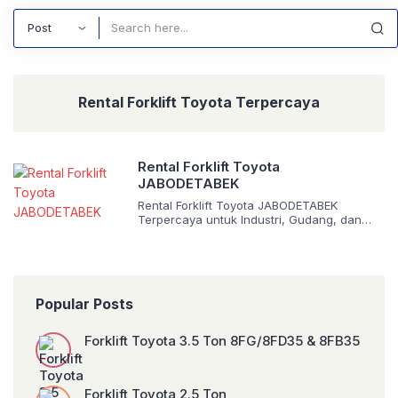
Search
Rental Forklift Toyota Terpercaya
Rental Forklift Toyota
JABODETABEK
Rental Forklift Toyota JABODETABEK
Terpercaya untuk Industri, Gudang, dan
Proyek Butuh Rental Forklift Toyota di
JABODETABEK? Unit terawat, siap kerja,
tersedia harian hingga kontrak panjang.
Cocok untuk industri, proyek, dan bongkar
muat. Dapatkan penawaran terbaik hari ini.
Popular Posts
Dalam dunia industri modern, efisiensi
operasional menjadi faktor utama
keberhasilan bisnis. Mulai dari perusahaan
Forklift Toyota 3.5 Ton 8FG/8FD35 & 8FB35
manufaktur, pergudangan, logistik, hingga
[…]
Forklift Toyota 2.5 Ton