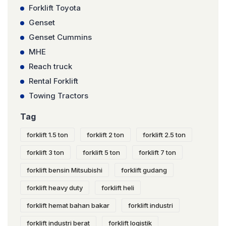
Forklift Toyota
Genset
Genset Cummins
MHE
Reach truck
Rental Forklift
Towing Tractors
Tag
forklift 1.5 ton
forklift 2 ton
forklift 2.5 ton
forklift 3 ton
forklift 5 ton
forklift 7 ton
forklift bensin Mitsubishi
forklift gudang
forklift heavy duty
forklift heli
forklift hemat bahan bakar
forklift industri
forklift industri berat
forklift logistik