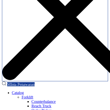
MInta Penawaran
Catalog
Forklift
Counterbalance
Reach Truck