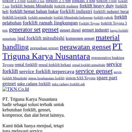
forklift 3 ton
forklift 2.5 ton
forklift 1.5 ton
forklift 5 ton
forklift 2 ton
forklift
forklift heavy duty
forklift bensin Mitsubishi
forklift
forklift gudang
7 ton
forklift industri
forklift hemat bahan bakar
heli
forklift industri berat
forklift
forklift logistik
forklift mitsubishi
forklift Mitsubishi Indonesia
forklift pabrik
forklift ramah lingkungan
pelabuhan
forklift Toyota 3
Forklift Toyota
generator set
genset
genset industri
genset diesel
ton
harga forklift
material
jual forklift mitsubishi
komponen genset
mitsubishi
PT
handling
perawatan genset
pengadaan genset
Triguna Karya Nusantara
regenerative braking
service
rental forklift
Toyota
rental forklift bekasi
rental forklift mitsubishi
service genset
forklift
service forklift terpercaya
servis
spare part
sistem SAS Toyota
forklift Mitsubishi
sistem keselamatan forklift
genset
suku cadang forklift
suku cadang forklift asli
PT. Triguna Karya Nusantara
hadir sebagai solusi terbaik untuk
kebutuhan forklift, genset,
kompresor, dan alat berat lainnya.
Kami tidak hanya menjual, tetapi
juga melayani service,