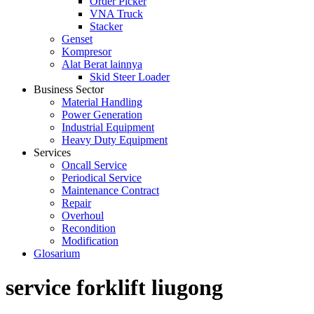
Order Picker
VNA Truck
Stacker
Genset
Kompresor
Alat Berat lainnya
Skid Steer Loader
Business Sector
Material Handling
Power Generation
Industrial Equipment
Heavy Duty Equipment
Services
Oncall Service
Periodical Service
Maintenance Contract
Repair
Overhoul
Recondition
Modification
Glosarium
service forklift liugong