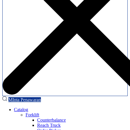
MInta Penawaran
Catalog
Forklift
Counterbalance
Reach Truck