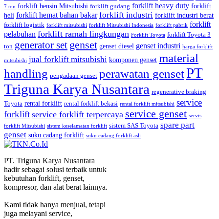
forklift heavy duty
forklift bensin Mitsubishi
forklift
forklift gudang
7 ton
forklift industri
forklift hemat bahan bakar
heli
forklift industri berat
forklift
forklift logistik
forklift mitsubishi
forklift Mitsubishi Indonesia
forklift pabrik
forklift ramah lingkungan
pelabuhan
forklift Toyota 3
Forklift Toyota
generator set
genset
genset industri
genset diesel
ton
harga forklift
material
jual forklift mitsubishi
komponen genset
mitsubishi
PT
handling
perawatan genset
pengadaan genset
Triguna Karya Nusantara
regenerative braking
service
rental forklift
Toyota
rental forklift bekasi
rental forklift mitsubishi
service genset
forklift
service forklift terpercaya
servis
spare part
sistem SAS Toyota
forklift Mitsubishi
sistem keselamatan forklift
genset
suku cadang forklift
suku cadang forklift asli
PT. Triguna Karya Nusantara
hadir sebagai solusi terbaik untuk
kebutuhan forklift, genset,
kompresor, dan alat berat lainnya.
Kami tidak hanya menjual, tetapi
juga melayani service,