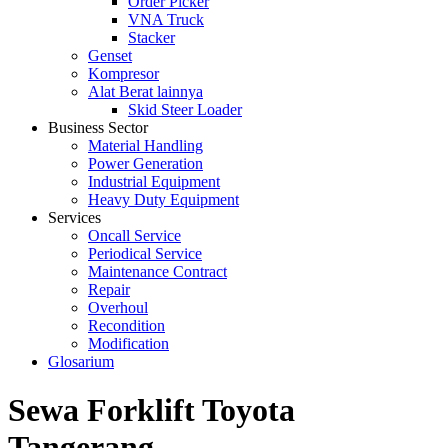
Order Picker
VNA Truck
Stacker
Genset
Kompresor
Alat Berat lainnya
Skid Steer Loader
Business Sector
Material Handling
Power Generation
Industrial Equipment
Heavy Duty Equipment
Services
Oncall Service
Periodical Service
Maintenance Contract
Repair
Overhoul
Recondition
Modification
Glosarium
Sewa Forklift Toyota
Tangerang