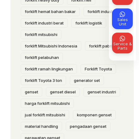
forklift heavy duty
forklift heli
forklift hemat bahan bakar
forklift industri
Sales
forklift industri berat
forklift logistik
Unit
forklift mitsubishi
Service &
forklift Mitsubishi Indonesia
forklift pabrik
Parts
forklift pelabuhan
forklift ramah lingkungan
Forklift Toyota
forklift Toyota 3 ton
generator set
genset
genset diesel
genset industri
harga forklift mitsubishi
jual forklift mitsubishi
komponen genset
material handling
pengadaan genset
perawatan genset