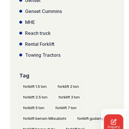
Genset
Genset Cummins
MHE
Reach truck
Rental Forklift
Towing Tractors
Tag
forklift 1.5 ton
forklift 2 ton
forklift 2.5 ton
forklift 3 ton
forklift 5 ton
forklift 7 ton
forklift bensin Mitsubishi
forklift gudang
Inquiry