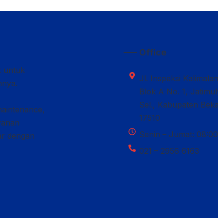
—– Office
k untuk
Jl. Inspeksi Kalimala
nnya.
Blok A No. 1, Jatimu
Sel., Kabupaten Beka
maintenance,
17510
ayanan
Senin – Jumat: 08:00
car dengan
021 – 2956 6163