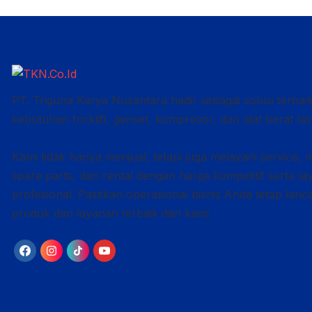
PT. Triguna Karya Nusantara hadir sebagai solusi terbai
kebutuhan forklift, genset, kompresor, dan alat berat lai
Kami tidak hanya menjual, tetapi juga melayani service, 
spare parts, dan rental dengan harga kompetitif serta l
profesional. Pastikan operasional bisnis Anda tetap lan
produk dan layanan terbaik dari kami