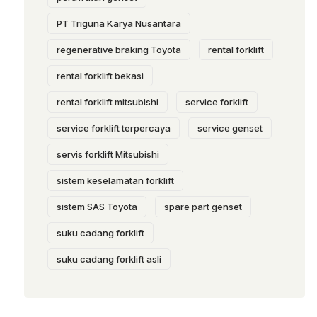
PT Triguna Karya Nusantara
regenerative braking Toyota
rental forklift
rental forklift bekasi
rental forklift mitsubishi
service forklift
service forklift terpercaya
service genset
servis forklift Mitsubishi
sistem keselamatan forklift
sistem SAS Toyota
spare part genset
suku cadang forklift
suku cadang forklift asli