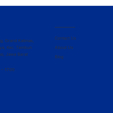
————–
Contact Us
ng, Grand Kalimas,
lya, Kec. Tambun
About Us
si, Jawa Barat
Blog
 – 17:00