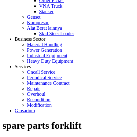
Order Picker
VNA Truck
Stacker
Genset
Kompresor
Alat Berat lainnya
Skid Steer Loader
Business Sector
Material Handling
Power Generation
Industrial Equipment
Heavy Duty Equipment
Services
Oncall Service
Periodical Service
Maintenance Contract
Repair
Overhoul
Recondition
Modification
Glosarium
spare parts forklift