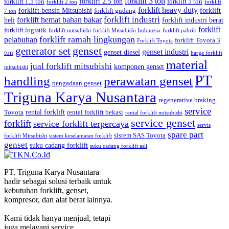
forklift 3 ton
forklift 2.5 ton
forklift 1.5 ton
forklift 5 ton
forklift 2 ton
forklift
forklift heavy duty
forklift bensin Mitsubishi
forklift
forklift gudang
7 ton
forklift industri
forklift hemat bahan bakar
heli
forklift industri berat
forklift
forklift logistik
forklift mitsubishi
forklift Mitsubishi Indonesia
forklift pabrik
forklift ramah lingkungan
pelabuhan
forklift Toyota 3
Forklift Toyota
generator set
genset
genset industri
genset diesel
ton
harga forklift
material
jual forklift mitsubishi
komponen genset
mitsubishi
PT
handling
perawatan genset
pengadaan genset
Triguna Karya Nusantara
regenerative braking
service
rental forklift
Toyota
rental forklift bekasi
rental forklift mitsubishi
service genset
forklift
service forklift terpercaya
servis
spare part
sistem SAS Toyota
forklift Mitsubishi
sistem keselamatan forklift
genset
suku cadang forklift
suku cadang forklift asli
PT. Triguna Karya Nusantara
hadir sebagai solusi terbaik untuk
kebutuhan forklift, genset,
kompresor, dan alat berat lainnya.
Kami tidak hanya menjual, tetapi
juga melayani service,