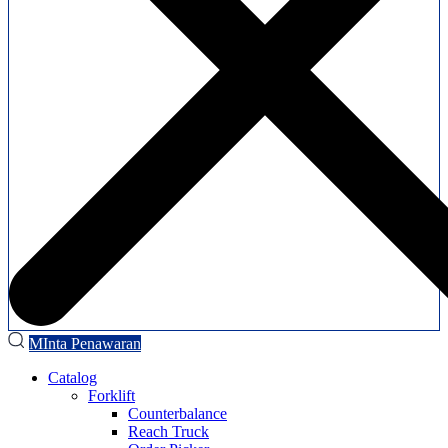
MInta Penawaran
Catalog
Forklift
Counterbalance
Reach Truck