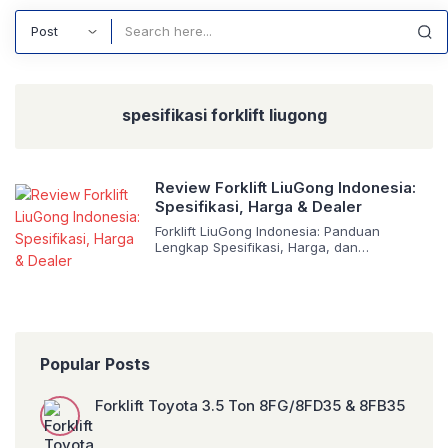
Search
spesifikasi forklift liugong
Review Forklift LiuGong Indonesia:
Spesifikasi, Harga & Dealer
Forklift LiuGong Indonesia: Panduan
Lengkap Spesifikasi, Harga, dan
Keunggulan Halo, rekan industri! Dalam
dunia logistik dan manufaktur yang
bergerak sangat cepat, waktu adalah mata
uang yang paling berharga. Sedikit saja
hambatan pada proses pemindahan barang
(material handling), efek dominonya bisa
merugikan profitabilitas perusahaan. Di
Popular Posts
sinilah peran krusial sebuah alat berat yang
tidak hanya sekadar ‘bisa […]
Forklift Toyota 3.5 Ton 8FG/8FD35 & 8FB35