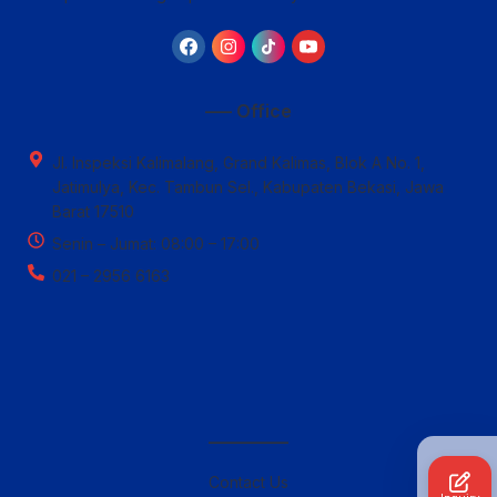
—– Office
Jl. Inspeksi Kalimalang, Grand Kalimas, Blok A No. 1,
Jatimulya, Kec. Tambun Sel., Kabupaten Bekasi, Jawa
Barat 17510
Senin – Jumat: 08:00 – 17:00
021 – 2956 6163
————–
Contact Us