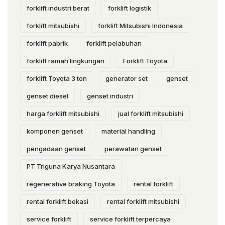
forklift industri berat
forklift logistik
forklift mitsubishi
forklift Mitsubishi Indonesia
forklift pabrik
forklift pelabuhan
forklift ramah lingkungan
Forklift Toyota
forklift Toyota 3 ton
generator set
genset
genset diesel
genset industri
harga forklift mitsubishi
jual forklift mitsubishi
komponen genset
material handling
pengadaan genset
perawatan genset
PT Triguna Karya Nusantara
regenerative braking Toyota
rental forklift
rental forklift bekasi
rental forklift mitsubishi
service forklift
service forklift terpercaya