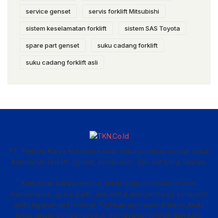
service genset
servis forklift Mitsubishi
sistem keselamatan forklift
sistem SAS Toyota
spare part genset
suku cadang forklift
suku cadang forklift asli
PT. Triguna Karya Nusantara hadir sebagai solusi terbaik untuk
kebutuhan forklift, genset, kompresor, dan alat berat lainnya.
Kami tidak hanya menjual, tetapi juga melayani service,
maintenance, spare parts, dan rental dengan harga kompetitif
serta layanan profesional. Pastikan operasional bisnis Anda
tetap lancar dengan produk dan layanan terbaik dari kami