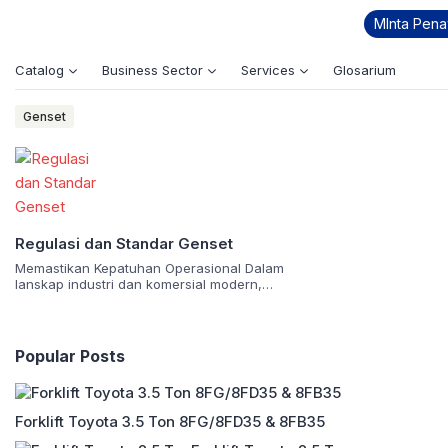
MInta Pen
standar Euro
Catalog
Business Sector
Services
Glosarium
Genset
Regulasi dan Standar Genset
Memastikan Kepatuhan Operasional Dalam
lanskap industri dan komersial modern,
genset atau generator set memegang
peranan krusial sebagai sumber daya
listrik cadangan maupun utama. Namun,
pengoperasiannya tidak bisa dilepaskan
Popular Posts
dari berbagai regulasi dan standar yang
ketat, baik di tingkat nasional maupun
internasional. Kepatuhan terhadap regulasi
ini tidak hanya menjamin kelancaran
Forklift Toyota 3.5 Ton 8FG/8FD35 & 8FB35
operasional, tetapi juga meminimalkan
dampak negatif […]