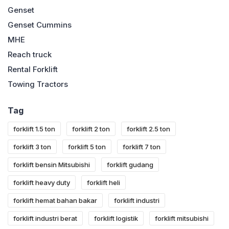
Genset
Genset Cummins
MHE
Reach truck
Rental Forklift
Towing Tractors
Tag
forklift 1.5 ton
forklift 2 ton
forklift 2.5 ton
forklift 3 ton
forklift 5 ton
forklift 7 ton
forklift bensin Mitsubishi
forklift gudang
forklift heavy duty
forklift heli
forklift hemat bahan bakar
forklift industri
forklift industri berat
forklift logistik
forklift mitsubishi