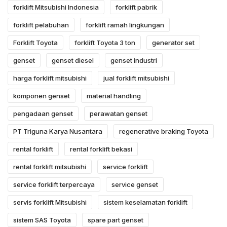
forklift Mitsubishi Indonesia
forklift pabrik
forklift pelabuhan
forklift ramah lingkungan
Forklift Toyota
forklift Toyota 3 ton
generator set
genset
genset diesel
genset industri
harga forklift mitsubishi
jual forklift mitsubishi
komponen genset
material handling
pengadaan genset
perawatan genset
PT Triguna Karya Nusantara
regenerative braking Toyota
rental forklift
rental forklift bekasi
rental forklift mitsubishi
service forklift
service forklift terpercaya
service genset
servis forklift Mitsubishi
sistem keselamatan forklift
sistem SAS Toyota
spare part genset