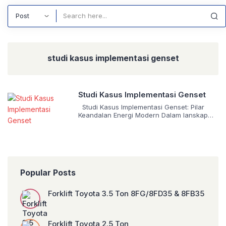
Search
studi kasus implementasi genset
Studi Kasus Implementasi Genset
Studi Kasus Implementasi Genset: Pilar
Keandalan Energi Modern Dalam lanskap
industri dan kehidupan modern yang
semakin bergantung pada pasokan listrik
yang stabil, generator set (genset)
memegang peranan krusial sebagai sumber
daya cadangan maupun primer.
Keandalannya telah terbukti dalam berbagai
Popular Posts
skenario, mulai dari mendukung
operasional infrastruktur vital hingga
memberdayakan daerah terpencil. PT.
Forklift Toyota 3.5 Ton 8FG/8FD35 & 8FB35
Triguna Karya Nusantara, […]
Forklift Toyota 2.5 Ton