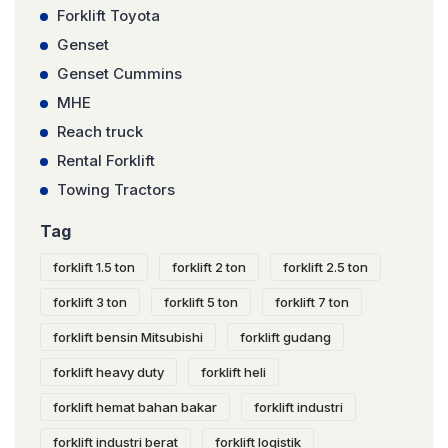
Forklift Toyota
Genset
Genset Cummins
MHE
Reach truck
Rental Forklift
Towing Tractors
Tag
forklift 1.5 ton
forklift 2 ton
forklift 2.5 ton
forklift 3 ton
forklift 5 ton
forklift 7 ton
forklift bensin Mitsubishi
forklift gudang
forklift heavy duty
forklift heli
forklift hemat bahan bakar
forklift industri
forklift industri berat
forklift logistik