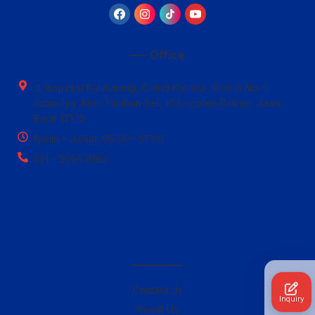
—– Office
Jl. Inspeksi Kalimalang, Grand Kalimas, Blok A No. 1,
Jatimulya, Kec. Tambun Sel., Kabupaten Bekasi, Jawa
Barat 17510
Senin – Jumat: 08:00 – 17:00
021 – 2956 6163
————–
Contact Us
Inquiry
About Us