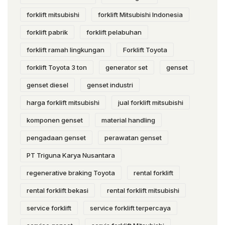
forklift mitsubishi
forklift Mitsubishi Indonesia
forklift pabrik
forklift pelabuhan
forklift ramah lingkungan
Forklift Toyota
forklift Toyota 3 ton
generator set
genset
genset diesel
genset industri
harga forklift mitsubishi
jual forklift mitsubishi
komponen genset
material handling
pengadaan genset
perawatan genset
PT Triguna Karya Nusantara
regenerative braking Toyota
rental forklift
rental forklift bekasi
rental forklift mitsubishi
service forklift
service forklift terpercaya