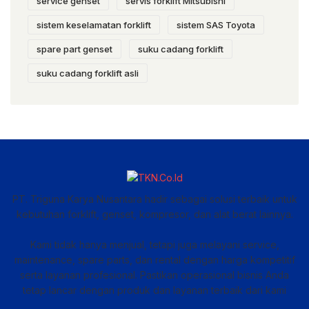
service genset
servis forklift Mitsubishi
sistem keselamatan forklift
sistem SAS Toyota
spare part genset
suku cadang forklift
suku cadang forklift asli
PT. Triguna Karya Nusantara hadir sebagai solusi terbaik untuk
kebutuhan forklift, genset, kompresor, dan alat berat lainnya.
Kami tidak hanya menjual, tetapi juga melayani service,
maintenance, spare parts, dan rental dengan harga kompetitif
serta layanan profesional. Pastikan operasional bisnis Anda
tetap lancar dengan produk dan layanan terbaik dari kami