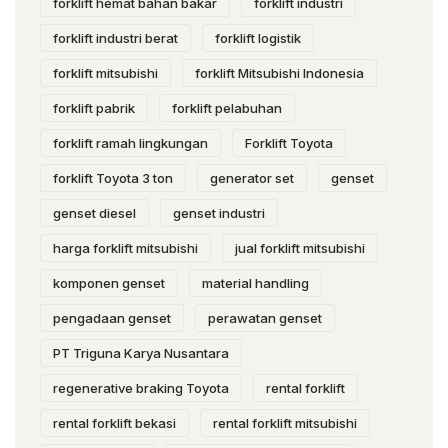
forklift hemat bahan bakar
forklift industri
forklift industri berat
forklift logistik
forklift mitsubishi
forklift Mitsubishi Indonesia
forklift pabrik
forklift pelabuhan
forklift ramah lingkungan
Forklift Toyota
forklift Toyota 3 ton
generator set
genset
genset diesel
genset industri
harga forklift mitsubishi
jual forklift mitsubishi
komponen genset
material handling
pengadaan genset
perawatan genset
PT Triguna Karya Nusantara
regenerative braking Toyota
rental forklift
rental forklift bekasi
rental forklift mitsubishi