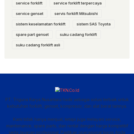
service forklift
service forklift terpercaya
service genset
servis forklift Mitsubishi
sistem keselamatan forklift
sistem SAS Toyota
spare part genset
suku cadang forklift
suku cadang forklift asli
PT. Triguna Karya Nusantara hadir sebagai solusi terbaik untuk
kebutuhan forklift, genset, kompresor, dan alat berat lainnya.
Kami tidak hanya menjual, tetapi juga melayani service,
maintenance, spare parts, dan rental dengan harga kompetitif
serta layanan profesional. Pastikan operasional bisnis Anda