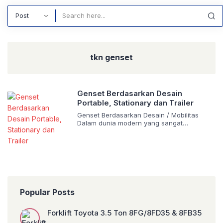
Search
tkn genset
Genset Berdasarkan Desain
Portable, Stationary dan Trailer
Genset Berdasarkan Desain / Mobilitas
Dalam dunia modern yang sangat
bergantung pada pasokan listrik, genset
(generator set) memegang peranan krusial
sebagai sumber daya cadangan atau
utama. Pemilihan genset yang tepat tidak
hanya ditentukan oleh kapasitas daya,
tetapi juga oleh desain dan mobilitasnya.
Memahami perbedaan antara genset
portable, stationary, dan trailer/mobile akan
Popular Posts
membantu Anda membuat keputusan […]
Forklift Toyota 3.5 Ton 8FG/8FD35 & 8FB35