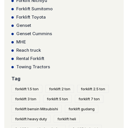
Forklift Nichiyu
Forklift Sumitomo
Forklift Toyota
Genset
Genset Cummins
MHE
Reach truck
Rental Forklift
Towing Tractors
Tag
forklift 1.5 ton
forklift 2 ton
forklift 2.5 ton
forklift 3 ton
forklift 5 ton
forklift 7 ton
forklift bensin Mitsubishi
forklift gudang
forklift heavy duty
forklift heli