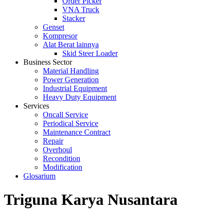
Order Picker
VNA Truck
Stacker
Genset
Kompresor
Alat Berat lainnya
Skid Steer Loader
Business Sector
Material Handling
Power Generation
Industrial Equipment
Heavy Duty Equipment
Services
Oncall Service
Periodical Service
Maintenance Contract
Repair
Overhoul
Recondition
Modification
Glosarium
Triguna Karya Nusantara