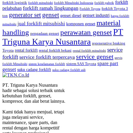
forklift
forklift logistik
forklift mitsubishi
forklift Mitsubishi Indonesia
forklift pabrik
forklift ramah lingkungan
pelabuhan
forklift Toyota 3
Forklift Toyota
generator set
genset
genset industri
genset diesel
ton
harga forklift
material
jual forklift mitsubishi
komponen genset
mitsubishi
PT
handling
perawatan genset
pengadaan genset
Triguna Karya Nusantara
regenerative braking
service
rental forklift
Toyota
rental forklift bekasi
rental forklift mitsubishi
service genset
forklift
service forklift terpercaya
servis
spare part
sistem SAS Toyota
forklift Mitsubishi
sistem keselamatan forklift
genset
suku cadang forklift
suku cadang forklift asli
PT. Triguna Karya Nusantara
hadir sebagai solusi terbaik untuk
kebutuhan forklift, genset,
kompresor, dan alat berat lainnya.
Kami tidak hanya menjual, tetapi
juga melayani service,
maintenance, spare parts, dan
rental dengan harga kompetitif