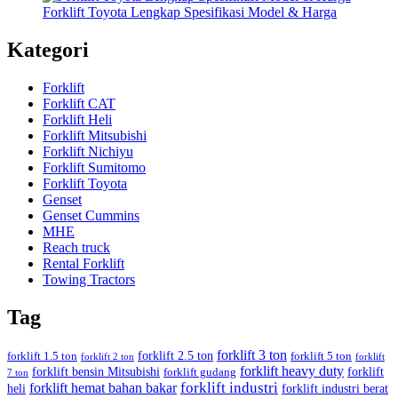
Forklift Toyota Lengkap Spesifikasi Model & Harga
Kategori
Forklift
Forklift CAT
Forklift Heli
Forklift Mitsubishi
Forklift Nichiyu
Forklift Sumitomo
Forklift Toyota
Genset
Genset Cummins
MHE
Reach truck
Rental Forklift
Towing Tractors
Tag
forklift 3 ton
forklift 2.5 ton
forklift 1.5 ton
forklift 5 ton
forklift 2 ton
forklift
forklift heavy duty
forklift bensin Mitsubishi
forklift
forklift gudang
7 ton
forklift industri
forklift hemat bahan bakar
heli
forklift industri berat