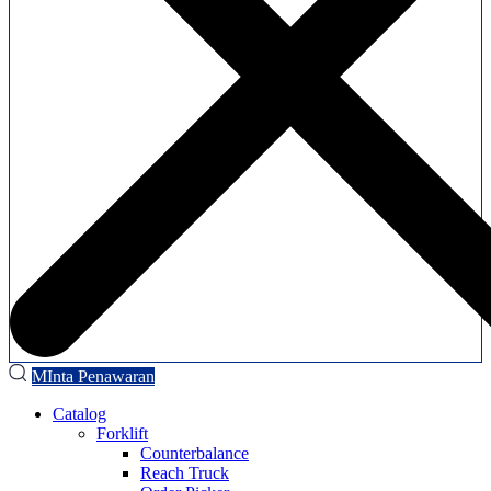
MInta Penawaran
Catalog
Forklift
Counterbalance
Reach Truck