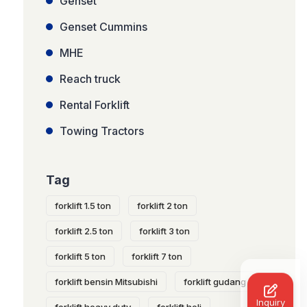
Genset
Genset Cummins
MHE
Reach truck
Rental Forklift
Towing Tractors
Tag
forklift 1.5 ton
forklift 2 ton
forklift 2.5 ton
forklift 3 ton
forklift 5 ton
forklift 7 ton
forklift bensin Mitsubishi
forklift gudang
Inquiry