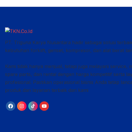
PT. Triguna Karya Nusantara hadir sebagai solusi terbai
kebutuhan forklift, genset, kompresor, dan alat berat lai
Kami tidak hanya menjual, tetapi juga melayani service, 
spare parts, dan rental dengan harga kompetitif serta l
profesional. Pastikan operasional bisnis Anda tetap lan
produk dan layanan terbaik dari kami