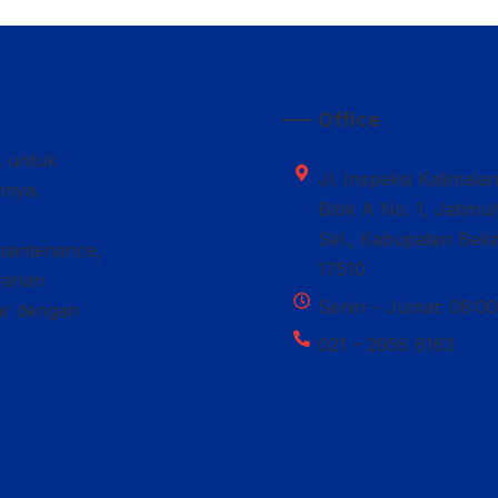
—– Office
k untuk
Jl. Inspeksi Kalimala
nnya.
Blok A No. 1, Jatimu
Sel., Kabupaten Beka
maintenance,
17510
ayanan
Senin – Jumat: 08:00
car dengan
021 – 2956 6163