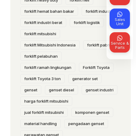
forklift heavy duty
forklift heli
forklift hemat bahan bakar
forklift industri
Sales
forklift industri berat
forklift logistik
Unit
forklift mitsubishi
Service &
forklift Mitsubishi Indonesia
forklift pabrik
Parts
forklift pelabuhan
forklift ramah lingkungan
Forklift Toyota
forklift Toyota 3 ton
generator set
genset
genset diesel
genset industri
harga forklift mitsubishi
jual forklift mitsubishi
komponen genset
material handling
pengadaan genset
perawatan genset