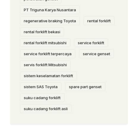
PT Triguna Karya Nusantara
regenerative braking Toyota
rental forklift
rental forklift bekasi
rental forklift mitsubishi
service forklift
service forklift terpercaya
service genset
servis forklift Mitsubishi
sistem keselamatan forklift
sistem SAS Toyota
spare part genset
suku cadang forklift
suku cadang forklift asli