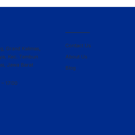
————–
Contact Us
ng, Grand Kalimas,
lya, Kec. Tambun
About Us
si, Jawa Barat
Blog
 – 17:00