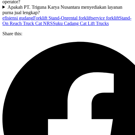
operator?
Apakah PT. Triguna Karya Nusantara menyediakan layanan
purna jual lengkap?
efisiensi gudang
Forklift Stand-On
rental forklift
service forklift
Stand-
On Reach Truck Cat NRS
Suku Cadang Cat Lift Trucks
Share this: