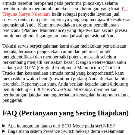
armada tersebut beroperasi pada performa puncaknya selama
bertahun-tahun membutuhkan ekosistem dukungan yang kuat.
PT.
Triguna Karya Nusantara
hadir sebagai penyedia layanan jual,
service, rental, dan parts terpercaya yang siap mengawal kesuksesan
operasional Anda. Kami menyediakan program pemeliharaan
terencana (Planned Maintenance) yang dijadwalkan secara presisi
untuk menghindari gangguan pada jadwal operasional Anda.
Teknisi servis berpengalaman kami akan melakukan pemeriksaan
berkala, termasuk pengecekan cairan dan pelumas, untuk
mengidentifikasi dan memperbaiki potensi masalah sebelum
berkembang menjadi kerusakan besar. Dengan ketersediaan suku
cadang asli OEM (Original Equipment Manufacturer) Cat Lift
Trucks dan ketersediaan armada rental yang komprehensif, kami
memastikan waktu henti (downtime) gudang Anda ditekan ke titik
terendah. Kepercayaan yang Anda berikan kepada kami didukung
penuh oleh opsi
Lift Plus Powertrain Warranty
, memberikan
perlindungan jangka panjang terhadap kegagalan komponen utama
penggerak.
FAQ (Pertanyaan yang Sering Diajukan)
Apa keunggulan utama dari ECO Mode pada seri NRS?
Bagaimana sistem Presence Switch bekerja demi keselamatan