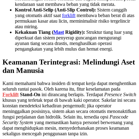
kendaraan saat membawa beban yang tidak merata.
Kontrol Anti-Selip (Anti-Slip Control):
Sistem canggih
yang otomatis aktif saat
forklift
membawa beban berat di atas
permukaan kasar atau licin, meminimalisir risiko tergelincir
atau miring.
Kekakuan Tiang (
Mast
Rigidity):
Struktur tiang luar yang
diperkuat dan sistem penyerap guncangan mengurangi
ayunan tiang secara drastis, menghasilkan operasi
pengangkatan yang lebih mulus dan hemat energi.
Keamanan Terintegrasi: Melindungi Aset
dan Manusia
Kami memahami bahwa insiden di tempat kerja dapat menghentikan
seluruh rantai pasok. Oleh karena itu, fitur keselamatan pada
Forklift
Stand-On
ini dirancang berlapis. Terdapat
Presence Switch
khusus yang terletak tepat di bawah kaki operator. Sakelar ini secara
konstan mendeteksi kehadiran pengemudi; jika operator
meninggalkan posisinya, sistem akan secara otomatis menonaktifkan
fungsi perjalanan dan hidrolik. Selain itu, tersedia opsi
Passcode
Security System
yang memastikan hanya personel berwenang yang
dapat menghidupkan mesin, menyederhanakan proses keamanan
sekaligus mencegah penggunaan tanpa izin.