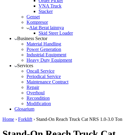
Order Picker
VNA Truck
Stacker
Genset
Kompresor
Alat Berat lainnya
Skid Steer Loader
Business Sector
Material Handling
Power Generation
Industrial Equipment
Heavy Duty Equipment
Services
Oncall Service
Periodical Service
Maintenance Contract
Repair
Overhoul
Recondition
Modification
Glosarium
Home
›
Forklift
›
Stand-On Reach Truck Cat NRS 1.0-3.0 Ton
Stand-On Reach Truck Cat