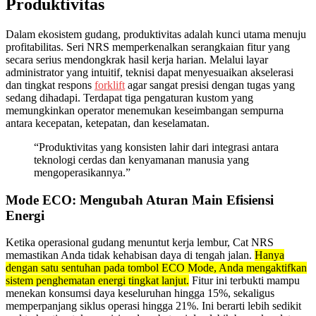
Produktivitas
Dalam ekosistem gudang, produktivitas adalah kunci utama menuju
profitabilitas. Seri NRS memperkenalkan serangkaian fitur yang
secara serius mendongkrak hasil kerja harian. Melalui layar
administrator yang intuitif, teknisi dapat menyesuaikan akselerasi
dan tingkat respons
forklift
agar sangat presisi dengan tugas yang
sedang dihadapi. Terdapat tiga pengaturan kustom yang
memungkinkan operator menemukan keseimbangan sempurna
antara kecepatan, ketepatan, dan keselamatan.
“Produktivitas yang konsisten lahir dari integrasi antara
teknologi cerdas dan kenyamanan manusia yang
mengoperasikannya.”
Mode ECO: Mengubah Aturan Main Efisiensi
Energi
Ketika operasional gudang menuntut kerja lembur, Cat NRS
memastikan Anda tidak kehabisan daya di tengah jalan.
Hanya
dengan satu sentuhan pada tombol ECO Mode, Anda mengaktifkan
sistem penghematan energi tingkat lanjut.
Fitur ini terbukti mampu
menekan konsumsi daya keseluruhan hingga 15%, sekaligus
memperpanjang siklus operasi hingga 21%. Ini berarti lebih sedikit