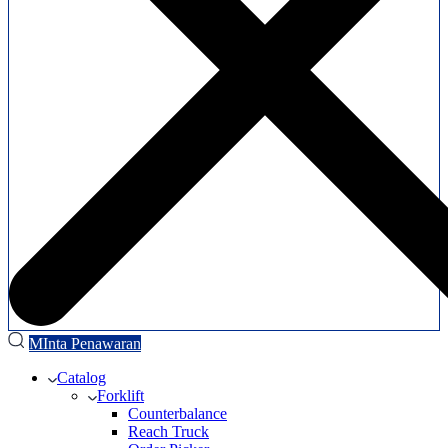
MInta Penawaran
Catalog
Forklift
Counterbalance
Reach Truck