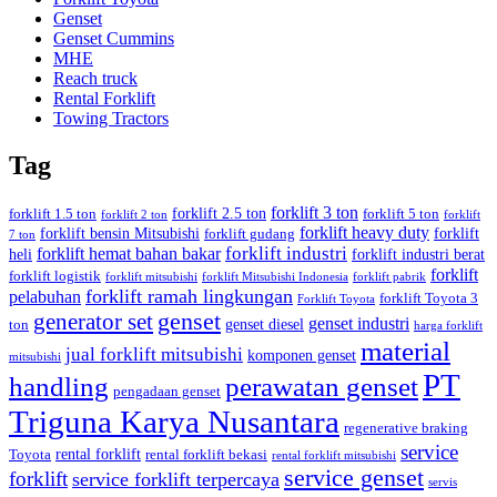
Genset
Genset Cummins
MHE
Reach truck
Rental Forklift
Towing Tractors
Tag
forklift 3 ton
forklift 2.5 ton
forklift 1.5 ton
forklift 5 ton
forklift 2 ton
forklift
forklift heavy duty
forklift bensin Mitsubishi
forklift
forklift gudang
7 ton
forklift industri
forklift hemat bahan bakar
heli
forklift industri berat
forklift
forklift logistik
forklift mitsubishi
forklift Mitsubishi Indonesia
forklift pabrik
forklift ramah lingkungan
pelabuhan
forklift Toyota 3
Forklift Toyota
generator set
genset
genset industri
genset diesel
ton
harga forklift
material
jual forklift mitsubishi
komponen genset
mitsubishi
PT
handling
perawatan genset
pengadaan genset
Triguna Karya Nusantara
regenerative braking
service
rental forklift
Toyota
rental forklift bekasi
rental forklift mitsubishi
service genset
forklift
service forklift terpercaya
servis