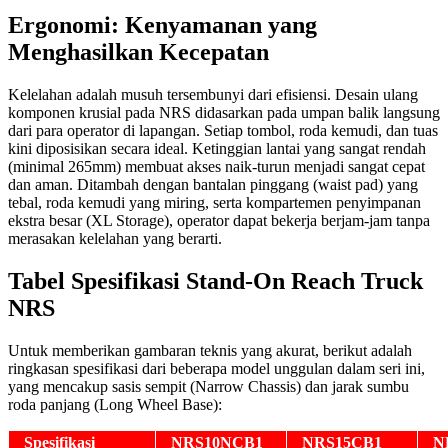
Ergonomi: Kenyamanan yang
Menghasilkan Kecepatan
Kelelahan adalah musuh tersembunyi dari efisiensi. Desain ulang
komponen krusial pada NRS didasarkan pada umpan balik langsung
dari para operator di lapangan. Setiap tombol, roda kemudi, dan tuas
kini diposisikan secara ideal. Ketinggian lantai yang sangat rendah
(minimal 265mm) membuat akses naik-turun menjadi sangat cepat
dan aman. Ditambah dengan bantalan pinggang (waist pad) yang
tebal, roda kemudi yang miring, serta kompartemen penyimpanan
ekstra besar (XL Storage), operator dapat bekerja berjam-jam tanpa
merasakan kelelahan yang berarti.
Tabel Spesifikasi Stand-On Reach Truck
NRS
Untuk memberikan gambaran teknis yang akurat, berikut adalah
ringkasan spesifikasi dari beberapa model unggulan dalam seri ini,
yang mencakup sasis sempit (Narrow Chassis) dan jarak sumbu
roda panjang (Long Wheel Base):
Spesifikasi
NRS10NCB1
NRS15CB1
N