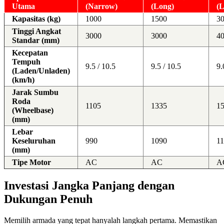
Utama
(Narrow)
(Long)
(
Kapasitas (kg)
1000
1500
3
Tinggi Angkat
3000
3000
4
Standar (mm)
Kecepatan
Tempuh
9.5 / 10.5
9.5 / 10.5
9.
(Laden/Unladen)
(km/h)
Jarak Sumbu
Roda
1105
1335
1
(Wheelbase)
(mm)
Lebar
Keseluruhan
990
1090
1
(mm)
Tipe Motor
AC
AC
A
Investasi Jangka Panjang dengan
Dukungan Penuh
Memilih armada yang tepat hanyalah langkah pertama. Memastikan