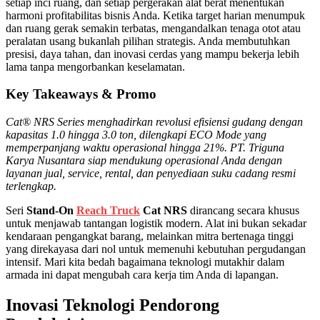
setiap inci ruang, dan setiap pergerakan alat berat menentukan
harmoni profitabilitas bisnis Anda. Ketika target harian menumpuk
dan ruang gerak semakin terbatas, mengandalkan tenaga otot atau
peralatan usang bukanlah pilihan strategis. Anda membutuhkan
presisi, daya tahan, dan inovasi cerdas yang mampu bekerja lebih
lama tanpa mengorbankan keselamatan.
Key Takeaways & Promo
Cat® NRS Series menghadirkan revolusi efisiensi gudang dengan
kapasitas 1.0 hingga 3.0 ton, dilengkapi ECO Mode yang
memperpanjang waktu operasional hingga 21%. PT. Triguna
Karya Nusantara siap mendukung operasional Anda dengan
layanan jual, service, rental, dan penyediaan suku cadang resmi
terlengkap.
Seri
Stand-On
Reach Truck
Cat NRS
dirancang secara khusus
untuk menjawab tantangan logistik modern. Alat ini bukan sekadar
kendaraan pengangkat barang, melainkan mitra bertenaga tinggi
yang direkayasa dari nol untuk memenuhi kebutuhan pergudangan
intensif. Mari kita bedah bagaimana teknologi mutakhir dalam
armada ini dapat mengubah cara kerja tim Anda di lapangan.
Inovasi Teknologi Pendorong