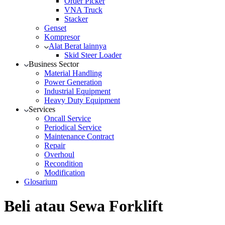
Order Picker
VNA Truck
Stacker
Genset
Kompresor
Alat Berat lainnya
Skid Steer Loader
Business Sector
Material Handling
Power Generation
Industrial Equipment
Heavy Duty Equipment
Services
Oncall Service
Periodical Service
Maintenance Contract
Repair
Overhoul
Recondition
Modification
Glosarium
Beli atau Sewa Forklift