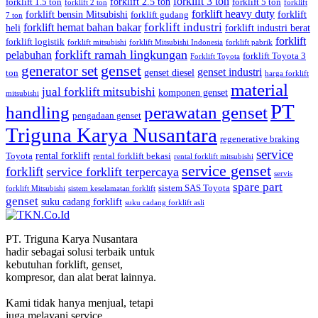
forklift 3 ton
forklift 2.5 ton
forklift 1.5 ton
forklift 5 ton
forklift 2 ton
forklift
forklift heavy duty
forklift bensin Mitsubishi
forklift
forklift gudang
7 ton
forklift industri
forklift hemat bahan bakar
heli
forklift industri berat
forklift
forklift logistik
forklift mitsubishi
forklift Mitsubishi Indonesia
forklift pabrik
forklift ramah lingkungan
pelabuhan
forklift Toyota 3
Forklift Toyota
generator set
genset
genset industri
genset diesel
ton
harga forklift
material
jual forklift mitsubishi
komponen genset
mitsubishi
PT
handling
perawatan genset
pengadaan genset
Triguna Karya Nusantara
regenerative braking
service
rental forklift
Toyota
rental forklift bekasi
rental forklift mitsubishi
service genset
forklift
service forklift terpercaya
servis
spare part
sistem SAS Toyota
forklift Mitsubishi
sistem keselamatan forklift
genset
suku cadang forklift
suku cadang forklift asli
PT. Triguna Karya Nusantara
hadir sebagai solusi terbaik untuk
kebutuhan forklift, genset,
kompresor, dan alat berat lainnya.
Kami tidak hanya menjual, tetapi
juga melayani service,