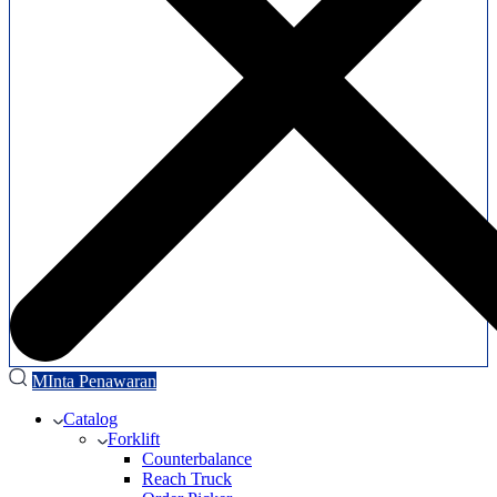
MInta Penawaran
Catalog
Forklift
Counterbalance
Reach Truck