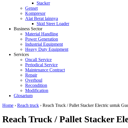
Stacker
Genset
Kompresor
Alat Berat lainnya
Skid Steer Loader
Business Sector
Material Handling
Power Generation
Industrial Equipment
Heavy Duty Equipment
Services
Oncall Service
Periodical Service
Maintenance Contract
Repair
Overhoul
Recondition
Modification
Glosarium
Home
›
Reach truck
›
Reach Truck / Pallet Stacker Electric untuk Gu
Reach Truck / Pallet Stacker El