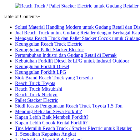
Table of Contents
+
Solusi Material Handling Modern untuk Gudang Retail dan Dist
Jual Reach Truck untuk Gudang Retailer dengan Berbagai Kap
Mengapa Reach Truck dan Pallet Stacker Cocok untuk Gudang
Keunggulan Reach Truck Electric
Keunggulan Pallet Stacker Electric
Pertumbuhan Industri dan Gudang Retail di Demak
Kebutuhan Forklift Diesel & LPG untuk Industri Outdoor
Keunggulan Forklift Diesel
Keunggulan Forklift LPG
Stok Brand Reach Truck yang Tersedia
Reach Truck Toyota
Reach Truck Mitsubishi
Reach Truck Nichiyu
Pallet Stacker Electric
Studi Kasus Penggunaan Reach Truck Toyota 1.5 Ton
Mending Beli atau Sewa Forklift?
Kapan Lebih Baik Membeli Forklift?
Kapan Lebih Cocok Rental Forklift?
Tips Memilih Reach Truck / Stacker Electric untuk Retailer
1. Sesuaikan Kapasitas Angkat
2. Perhatikan Tinggi Rak Gudang