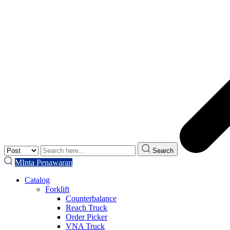
Search
MInta Penawaran
Catalog
Forklift
Counterbalance
Reach Truck
Order Picker
VNA Truck