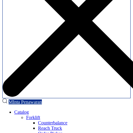
MInta Penawaran
Catalog
Forklift
Counterbalance
Reach Truck