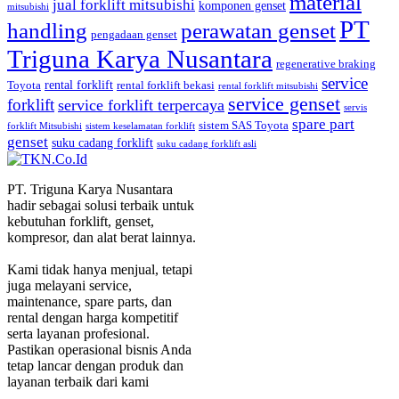
material
jual forklift mitsubishi
komponen genset
mitsubishi
PT
handling
perawatan genset
pengadaan genset
Triguna Karya Nusantara
regenerative braking
service
rental forklift
Toyota
rental forklift bekasi
rental forklift mitsubishi
service genset
forklift
service forklift terpercaya
servis
spare part
sistem SAS Toyota
forklift Mitsubishi
sistem keselamatan forklift
genset
suku cadang forklift
suku cadang forklift asli
PT. Triguna Karya Nusantara
hadir sebagai solusi terbaik untuk
kebutuhan forklift, genset,
kompresor, dan alat berat lainnya.
Kami tidak hanya menjual, tetapi
juga melayani service,
maintenance, spare parts, dan
rental dengan harga kompetitif
serta layanan profesional.
Pastikan operasional bisnis Anda
tetap lancar dengan produk dan
layanan terbaik dari kami