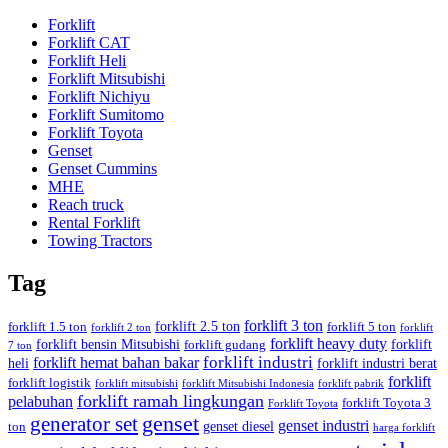
Forklift
Forklift CAT
Forklift Heli
Forklift Mitsubishi
Forklift Nichiyu
Forklift Sumitomo
Forklift Toyota
Genset
Genset Cummins
MHE
Reach truck
Rental Forklift
Towing Tractors
Tag
forklift 3 ton
forklift 2.5 ton
forklift 1.5 ton
forklift 5 ton
forklift 2 ton
forklift
forklift heavy duty
forklift bensin Mitsubishi
forklift
forklift gudang
7 ton
forklift industri
forklift hemat bahan bakar
heli
forklift industri berat
forklift
forklift logistik
forklift mitsubishi
forklift Mitsubishi Indonesia
forklift pabrik
forklift ramah lingkungan
pelabuhan
forklift Toyota 3
Forklift Toyota
generator set
genset
genset industri
genset diesel
ton
harga forklift