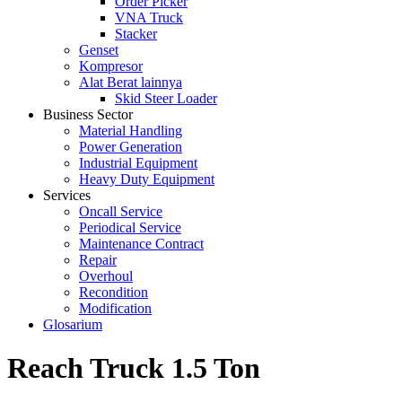
Order Picker
VNA Truck
Stacker
Genset
Kompresor
Alat Berat lainnya
Skid Steer Loader
Business Sector
Material Handling
Power Generation
Industrial Equipment
Heavy Duty Equipment
Services
Oncall Service
Periodical Service
Maintenance Contract
Repair
Overhoul
Recondition
Modification
Glosarium
Reach Truck 1.5 Ton