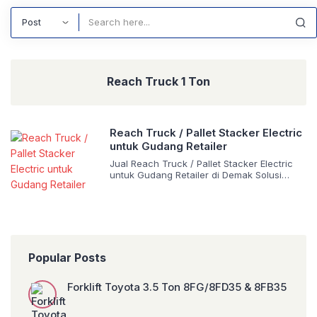
Search
Reach Truck 1 Ton
Reach Truck / Pallet Stacker Electric
untuk Gudang Retailer
Jual Reach Truck / Pallet Stacker Electric
untuk Gudang Retailer di Demak Solusi
Material Handling Modern untuk Gudang
Retail dan Distribusi Perkembangan industri
retail, logistik, dan distribusi di Kabupaten
Demak terus mengalami peningkatan dalam
beberapa tahun terakhir. Pertumbuhan
gudang penyimpanan, pusat distribusi
barang, toko modern, hingga industri
Popular Posts
manufaktur membuat kebutuhan alat
material handling semakin tinggi. […]
Forklift Toyota 3.5 Ton 8FG/8FD35 & 8FB35