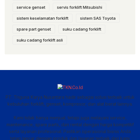
service genset
servis forklift Mitsubishi
sistem keselamatan forklift
sistem SAS Toyota
spare part genset
suku cadang forklift
suku cadang forklift asli
PT. Triguna Karya Nusantara hadir sebagai solusi terbaik untuk
kebutuhan forklift, genset, kompresor, dan alat berat lainnya.
Kami tidak hanya menjual, tetapi juga melayani service,
maintenance, spare parts, dan rental dengan harga kompetitif
serta layanan profesional. Pastikan operasional bisnis Anda
tetap lancar dengan produk dan layanan terbaik dari kami