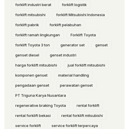
forklift industri berat
forklift logistik
forklift mitsubishi
forklift Mitsubishi Indonesia
forklift pabrik
forklift pelabuhan
forklift ramah lingkungan
Forklift Toyota
forklift Toyota 3 ton
generator set
genset
genset diesel
genset industri
harga forklift mitsubishi
jual forklift mitsubishi
komponen genset
material handling
pengadaan genset
perawatan genset
PT Triguna Karya Nusantara
regenerative braking Toyota
rental forklift
rental forklift bekasi
rental forklift mitsubishi
service forklift
service forklift terpercaya