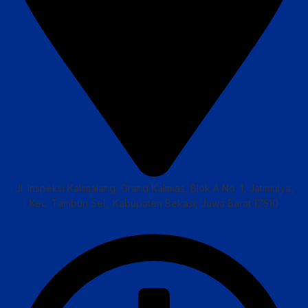
Jl. Inspeksi Kalimalang, Grand Kalimas, Blok A No. 1, Jatimulya,
Kec. Tambun Sel., Kabupaten Bekasi, Jawa Barat 17510