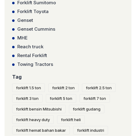
Forklift Sumitomo
Forklift Toyota
Genset
Genset Cummins
MHE
Reach truck
Rental Forklift
Towing Tractors
Tag
forklift 1.5 ton
forklift 2 ton
forklift 2.5 ton
forklift 3 ton
forklift 5 ton
forklift 7 ton
forklift bensin Mitsubishi
forklift gudang
forklift heavy duty
forklift heli
forklift hemat bahan bakar
forklift industri