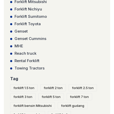
Forklift Mitsubishi
Forklift Nichiyu
Forklift Sumitomo
Forklift Toyota
Genset
Genset Cummins
MHE
Reach truck
Rental Forklift
Towing Tractors
Tag
forklift 1.5 ton
forklift 2 ton
forklift 2.5 ton
forklift 3 ton
forklift 5 ton
forklift 7 ton
forklift bensin Mitsubishi
forklift gudang