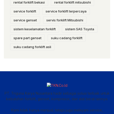
rental forklift bekasi
rental forklift mitsubishi
service forklift
service forklift terpercaya
service genset
servis forklift Mitsubishi
sistem keselamatan forklift
sistem SAS Toyota
spare part genset
suku cadang forklift
suku cadang forklift asli
PT. Triguna Karya Nusantara hadir sebagai solusi terbaik untuk
kebutuhan forklift, genset, kompresor, dan alat berat lainnya.
Kami tidak hanya menjual, tetapi juga melayani service,