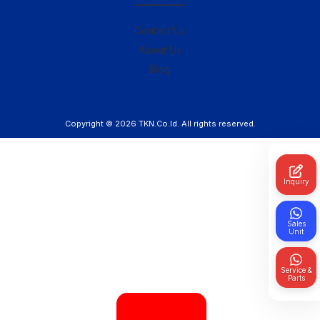
————–
Contact Us
About Us
Blog
Copyright © 2026
TKN.Co.Id
. All rights reserved.
Inquiry
Sales
Unit
Service &
Parts