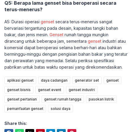
Q5: Berapa lama genset bisa beroperasi secara
terus-menerus?
A5: Durasi operasi
genset
secara terus-menerus sangat
bervariasi tergantung pada desain, kapasitas tangki bahan
bakar, dan jenis mesin.
Genset
rumah tangga mungkin
dirancang untuk beberapa jam, sementara
genset
industri atau
komersial dapat beroperasi selama berhari-hari atau bahkan
berminggu-minggu dengan pengisian bahan bakar yang teratur
dan perawatan yang memadai. Selalu periksa spesifikasi
pabrikan untuk batas waktu operasi yang direkomendasikan.
aplikasi genset
daya cadangan
generator set
genset
genset bisnis
genset event
genset industri
genset pertanian
genset rumah tangga
pasokan listrik
pemanfaatan genset
solusi daya
Share this: