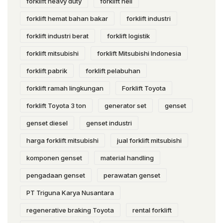
forklift heavy duty
forklift heli
forklift hemat bahan bakar
forklift industri
forklift industri berat
forklift logistik
forklift mitsubishi
forklift Mitsubishi Indonesia
forklift pabrik
forklift pelabuhan
forklift ramah lingkungan
Forklift Toyota
forklift Toyota 3 ton
generator set
genset
genset diesel
genset industri
harga forklift mitsubishi
jual forklift mitsubishi
komponen genset
material handling
pengadaan genset
perawatan genset
PT Triguna Karya Nusantara
regenerative braking Toyota
rental forklift