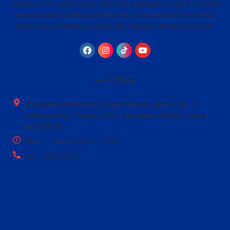
maintenance, spare parts, dan rental dengan harga kompetitif
serta layanan profesional. Pastikan operasional bisnis Anda
tetap lancar dengan produk dan layanan terbaik dari kami
—– Office
Jl. Inspeksi Kalimalang, Grand Kalimas, Blok A No. 1,
Jatimulya, Kec. Tambun Sel., Kabupaten Bekasi, Jawa
Barat 17510
Senin – Jumat: 08:00 – 17:00
021 – 2956 6163