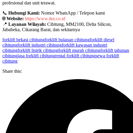
profesional dan unit terawat.
📞
Hubungi Kami:
Nomor WhatsApp / Telepon kami
🌐
Website:
https://www.tkn.co.id
📍
Layanan Wilayah:
Cibitung, MM2100, Delta Silicon,
Jababeka, Cikarang Barat, dan sekitarnya
forklift bekasi cibitung
forklift bulanan cibitung
forklift diesel
cibitung
forklift industri cibitung
forklift kawasan industri
cibitung
forklift listrik cibitung
forklift murah cibitung
forklift tahunan
cibitung
jasa forklift cibitung
rental forklift cibitung
sewa forklift
cibitung
Share this: