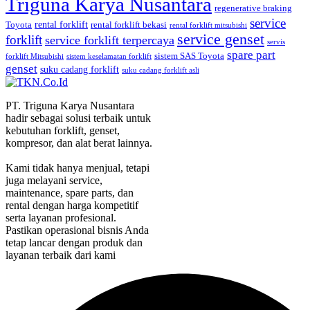
Triguna Karya Nusantara
regenerative braking
service
rental forklift
Toyota
rental forklift bekasi
rental forklift mitsubishi
service genset
forklift
service forklift terpercaya
servis
spare part
sistem SAS Toyota
forklift Mitsubishi
sistem keselamatan forklift
genset
suku cadang forklift
suku cadang forklift asli
PT. Triguna Karya Nusantara
hadir sebagai solusi terbaik untuk
kebutuhan forklift, genset,
kompresor, dan alat berat lainnya.
Kami tidak hanya menjual, tetapi
juga melayani service,
maintenance, spare parts, dan
rental dengan harga kompetitif
serta layanan profesional.
Pastikan operasional bisnis Anda
tetap lancar dengan produk dan
layanan terbaik dari kami