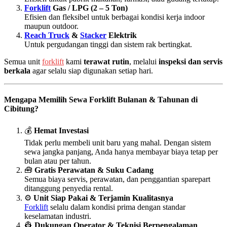
Forklift
Gas / LPG (2 – 5 Ton)
Efisien dan fleksibel untuk berbagai kondisi kerja indoor
maupun outdoor.
Reach Truck
&
Stacker
Elektrik
Untuk pergudangan tinggi dan sistem rak bertingkat.
Semua unit
forklift
kami
terawat rutin
, melalui
inspeksi dan servis
berkala
agar selalu siap digunakan setiap hari.
Mengapa Memilih Sewa Forklift Bulanan & Tahunan di
Cibitung?
💰
Hemat Investasi
Tidak perlu membeli unit baru yang mahal. Dengan sistem
sewa jangka panjang, Anda hanya membayar biaya tetap per
bulan atau per tahun.
🧰
Gratis Perawatan & Suku Cadang
Semua biaya servis, perawatan, dan penggantian sparepart
ditanggung penyedia rental.
⚙️
Unit Siap Pakai & Terjamin Kualitasnya
Forklift
selalu dalam kondisi prima dengan standar
keselamatan industri.
👷
Dukungan Operator & Teknisi Berpengalaman