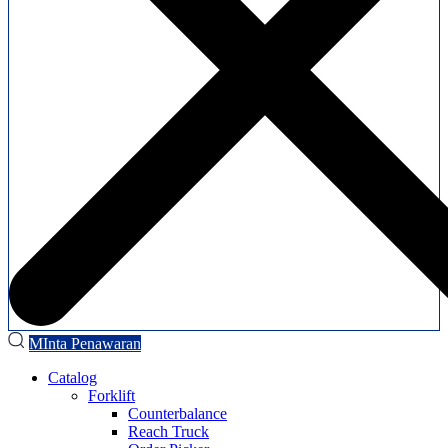
MInta Penawaran
Catalog
Forklift
Counterbalance
Reach Truck