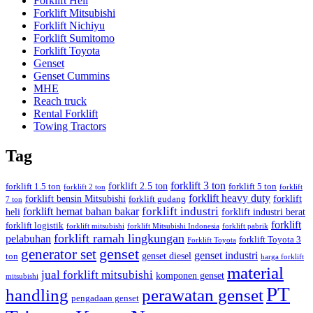
Forklift Heli
Forklift Mitsubishi
Forklift Nichiyu
Forklift Sumitomo
Forklift Toyota
Genset
Genset Cummins
MHE
Reach truck
Rental Forklift
Towing Tractors
Tag
forklift 3 ton
forklift 2.5 ton
forklift 1.5 ton
forklift 5 ton
forklift 2 ton
forklift
forklift heavy duty
forklift bensin Mitsubishi
forklift
forklift gudang
7 ton
forklift industri
forklift hemat bahan bakar
heli
forklift industri berat
forklift
forklift logistik
forklift mitsubishi
forklift Mitsubishi Indonesia
forklift pabrik
forklift ramah lingkungan
pelabuhan
forklift Toyota 3
Forklift Toyota
generator set
genset
genset industri
genset diesel
ton
harga forklift
material
jual forklift mitsubishi
komponen genset
mitsubishi
PT
handling
perawatan genset
pengadaan genset