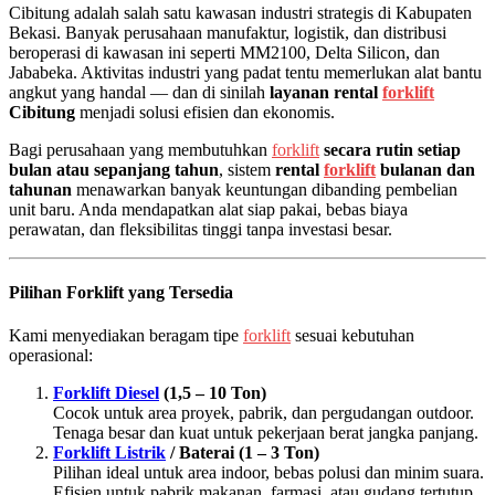
Cibitung adalah salah satu kawasan industri strategis di Kabupaten
Bekasi. Banyak perusahaan manufaktur, logistik, dan distribusi
beroperasi di kawasan ini seperti MM2100, Delta Silicon, dan
Jababeka. Aktivitas industri yang padat tentu memerlukan alat bantu
angkut yang handal — dan di sinilah
layanan rental
forklift
Cibitung
menjadi solusi efisien dan ekonomis.
Bagi perusahaan yang membutuhkan
forklift
secara rutin setiap
bulan atau sepanjang tahun
, sistem
rental
forklift
bulanan dan
tahunan
menawarkan banyak keuntungan dibanding pembelian
unit baru. Anda mendapatkan alat siap pakai, bebas biaya
perawatan, dan fleksibilitas tinggi tanpa investasi besar.
Pilihan Forklift yang Tersedia
Kami menyediakan beragam tipe
forklift
sesuai kebutuhan
operasional:
Forklift Diesel
(1,5 – 10 Ton)
Cocok untuk area proyek, pabrik, dan pergudangan outdoor.
Tenaga besar dan kuat untuk pekerjaan berat jangka panjang.
Forklift Listrik
/ Baterai (1 – 3 Ton)
Pilihan ideal untuk area indoor, bebas polusi dan minim suara.
Efisien untuk pabrik makanan, farmasi, atau gudang tertutup.