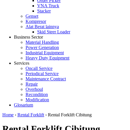
Order Picker
VNA Truck
Stacker
Genset
Kompresor
Alat Berat lainnya
Skid Steer Loader
Business Sector
Material Handling
Power Generation
Industrial Equipment
Heavy Duty Equipment
Services
Oncall Service
Periodical Service
Maintenance Contract
Repair
Overhoul
Recondition
Modification
Glosarium
Home
›
Rental Forklift
›
Rental Forklift Cibitung
Rental Forklift Cibitung