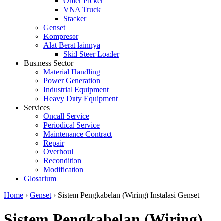
Order Picker
VNA Truck
Stacker
Genset
Kompresor
Alat Berat lainnya
Skid Steer Loader
Business Sector
Material Handling
Power Generation
Industrial Equipment
Heavy Duty Equipment
Services
Oncall Service
Periodical Service
Maintenance Contract
Repair
Overhoul
Recondition
Modification
Glosarium
Home
›
Genset
›
Sistem Pengkabelan (Wiring) Instalasi Genset
Sistem Pengkabelan (Wiring)