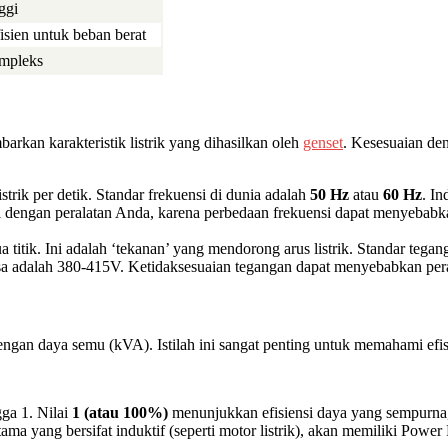
ggi
isien untuk beban berat
mpleks
rkan karakteristik listrik yang dihasilkan oleh
genset
. Kesesuaian de
trik per detik. Standar frekuensi di dunia adalah
50 Hz
atau
60 Hz
. I
dengan peralatan Anda, karena perbedaan frekuensi dapat menyebabkan
a titik. Ini adalah ‘tekanan’ yang mendorong arus listrik. Standar tegan
sa adalah 380-415V. Ketidaksesuaian tegangan dapat menyebabkan perala
ngan daya semu (kVA). Istilah ini sangat penting untuk memahami efisi
gga 1. Nilai
1 (atau 100%)
menunjukkan efisiensi daya yang sempurna
ma yang bersifat induktif (seperti motor listrik), akan memiliki Power