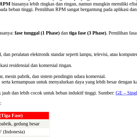
 RPM
biasanya lebih ringkas dan ringan, namun mungkin memiliki efisi
pada beban tinggi. Pemilihan RPM sangat bergantung pada aplikasi da
fasanya:
fase tunggal (1 Phase)
dan
tiga fase (3 Phase)
. Pemilihan fas
 dan peralatan elektronik standar seperti lampu, televisi, atau komputer
asi residensial dan komersial ringan.
sar, mesin pabrik, dan sistem pendingin udara komersial.
n, serta kemampuan untuk menyalurkan daya yang lebih besar dengan kab
k jauh dan lebih cocok untuk beban induktif tinggi. Sumber:
GE – Singl
:
(Tiga Fase)
 pabrik, gedung besar
 (Indonesia)