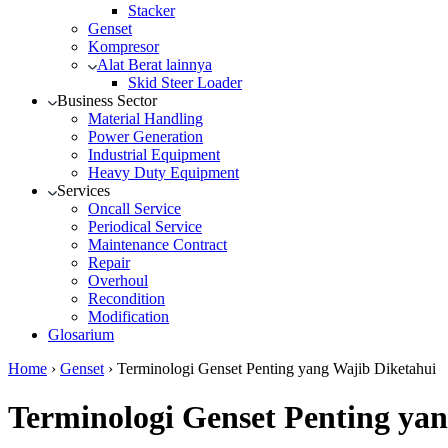
Stacker
Genset
Kompresor
Alat Berat lainnya
Skid Steer Loader
Business Sector
Material Handling
Power Generation
Industrial Equipment
Heavy Duty Equipment
Services
Oncall Service
Periodical Service
Maintenance Contract
Repair
Overhoul
Recondition
Modification
Glosarium
Home
›
Genset
›
Terminologi Genset Penting yang Wajib Diketahui
Terminologi Genset Penting ya