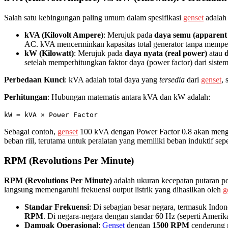
Salah satu kebingungan paling umum dalam spesifikasi
genset
adalah
kVA (Kilovolt Ampere)
: Merujuk pada
daya semu (apparent
AC. kVA mencerminkan kapasitas total generator tanpa memper
kW (Kilowatt)
: Merujuk pada
daya nyata (real power)
atau
d
setelah memperhitungkan faktor daya (power factor) dari sistem
Perbedaan Kunci
: kVA adalah total daya yang
tersedia
dari
genset
,
Perhitungan
: Hubungan matematis antara kVA dan kW adalah:
kW = kVA × Power Factor
Sebagai contoh,
genset
100 kVA dengan Power Factor 0.8 akan mengh
beban riil, terutama untuk peralatan yang memiliki beban induktif seper
RPM (Revolutions Per Minute)
RPM (Revolutions Per Minute)
adalah ukuran kecepatan putaran p
langsung memengaruhi frekuensi output listrik yang dihasilkan oleh
g
Standar Frekuensi
: Di sebagian besar negara, termasuk Indone
RPM
. Di negara-negara dengan standar 60 Hz (seperti Amerik
Dampak Operasional
:
Genset
dengan
1500 RPM
cenderung m