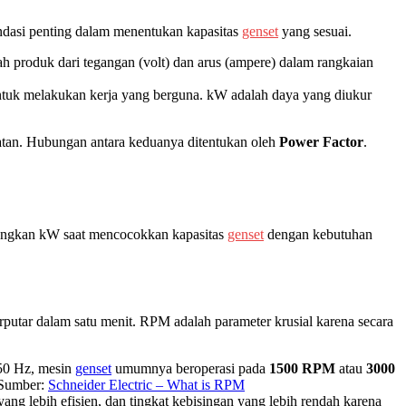
ondasi penting dalam menentukan kapasitas
genset
yang sesuai.
dalah produk dari tegangan (volt) dan arus (ampere) dalam rangkaian
 untuk melakukan kerja yang berguna. kW adalah daya yang diukur
atan. Hubungan antara keduanya ditentukan oleh
Power Factor
.
bangkan kW saat mencocokkan kapasitas
genset
dengan kebutuhan
rputar dalam satu menit. RPM adalah parameter krusial karena secara
 50 Hz, mesin
genset
umumnya beroperasi pada
1500 RPM
atau
3000
 Sumber:
Schneider Electric – What is RPM
ng lebih efisien, dan tingkat kebisingan yang lebih rendah karena