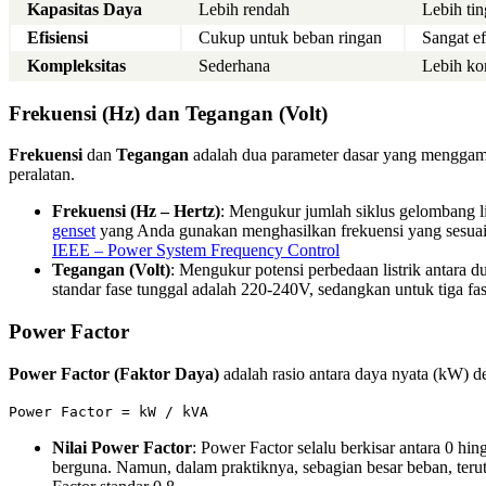
Kapasitas Daya
Lebih rendah
Lebih tin
Efisiensi
Cukup untuk beban ringan
Sangat ef
Kompleksitas
Sederhana
Lebih ko
Frekuensi (Hz) dan Tegangan (Volt)
Frekuensi
dan
Tegangan
adalah dua parameter dasar yang menggamba
peralatan.
Frekuensi (Hz – Hertz)
: Mengukur jumlah siklus gelombang lis
genset
yang Anda gunakan menghasilkan frekuensi yang sesuai 
IEEE – Power System Frequency Control
Tegangan (Volt)
: Mengukur potensi perbedaan listrik antara du
standar fase tunggal adalah 220-240V, sedangkan untuk tiga fa
Power Factor
Power Factor (Faktor Daya)
adalah rasio antara daya nyata (kW) de
Power Factor = kW / kVA
Nilai Power Factor
: Power Factor selalu berkisar antara 0 hin
berguna. Namun, dalam praktiknya, sebagian besar beban, teruta