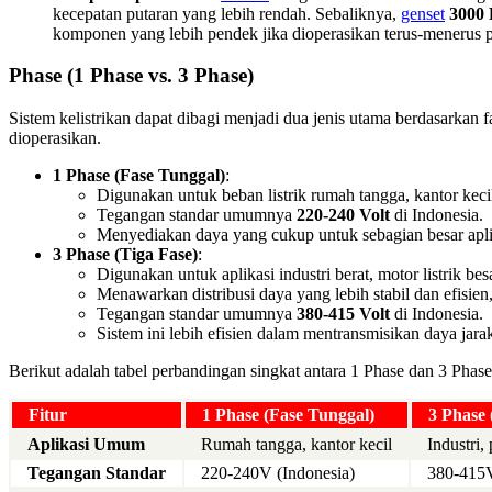
kecepatan putaran yang lebih rendah. Sebaliknya,
genset
3000
komponen yang lebih pendek jika dioperasikan terus-menerus 
Phase (1 Phase vs. 3 Phase)
Sistem kelistrikan dapat dibagi menjadi dua jenis utama berdasarkan 
dioperasikan.
1 Phase (Fase Tunggal)
:
Digunakan untuk beban listrik rumah tangga, kantor kecil,
Tegangan standar umumnya
220-240 Volt
di Indonesia.
Menyediakan daya yang cukup untuk sebagian besar aplik
3 Phase (Tiga Fase)
:
Digunakan untuk aplikasi industri berat, motor listrik be
Menawarkan distribusi daya yang lebih stabil dan efisie
Tegangan standar umumnya
380-415 Volt
di Indonesia.
Sistem ini lebih efisien dalam mentransmisikan daya jara
Berikut adalah tabel perbandingan singkat antara 1 Phase dan 3 Phase
Fitur
1 Phase (Fase Tunggal)
3 Phase 
Aplikasi Umum
Rumah tangga, kantor kecil
Industri,
Tegangan Standar
220-240V (Indonesia)
380-415V