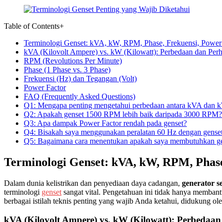
Table of Contents
+
Terminologi Genset: kVA, kW, RPM, Phase, Frekuensi, Power
kVA (Kilovolt Ampere) vs. kW (Kilowatt): Perbedaan dan Per
RPM (Revolutions Per Minute)
Phase (1 Phase vs. 3 Phase)
Frekuensi (Hz) dan Tegangan (Volt)
Power Factor
FAQ (Frequently Asked Questions)
Q1: Mengapa penting mengetahui perbedaan antara kVA dan k
Q2: Apakah genset 1500 RPM lebih baik daripada 3000 RPM?
Q3: Apa dampak Power Factor rendah pada genset?
Q4: Bisakah saya menggunakan peralatan 60 Hz dengan gense
Q5: Bagaimana cara menentukan apakah saya membutuhkan gen
Terminologi Genset: kVA, kW, RPM, Phase
Dalam dunia kelistrikan dan penyediaan daya cadangan,
generator se
terminologi
genset
sangat vital. Pengetahuan ini tidak hanya memban
berbagai istilah teknis penting yang wajib Anda ketahui, didukung ol
kVA (Kilovolt Ampere) vs. kW (Kilowatt): Perbedaa