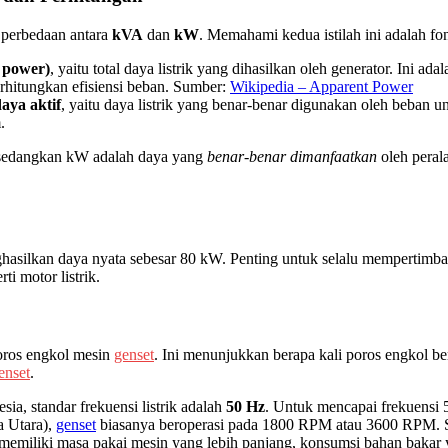
 perbedaan antara
kVA
dan
kW
. Memahami kedua istilah ini adalah f
 power)
, yaitu total daya listrik yang dihasilkan oleh generator. Ini a
hitungkan efisiensi beban. Sumber:
Wikipedia – Apparent Power
aya aktif
, yaitu daya listrik yang benar-benar digunakan oleh beban
.
 sedangkan kW adalah daya yang
benar-benar dimanfaatkan
oleh peral
asilkan daya nyata sebesar 80 kW. Penting untuk selalu mempertim
ti motor listrik.
oros engkol mesin
genset
. Ini menunjukkan berapa kali poros engkol be
enset
.
sia, standar frekuensi listrik adalah
50 Hz
. Untuk mencapai frekuensi
a Utara),
genset
biasanya beroperasi pada 1800 RPM atau 3600 RPM.
emiliki masa pakai mesin yang lebih panjang, konsumsi bahan bakar ya