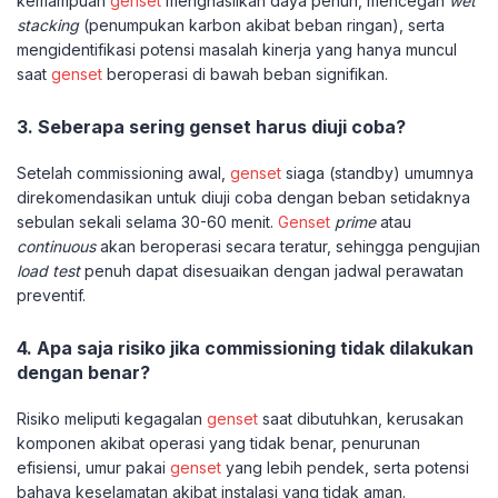
kemampuan
genset
menghasilkan daya penuh, mencegah
wet
stacking
(penumpukan karbon akibat beban ringan), serta
mengidentifikasi potensi masalah kinerja yang hanya muncul
saat
genset
beroperasi di bawah beban signifikan.
3. Seberapa sering genset harus diuji coba?
Setelah commissioning awal,
genset
siaga (standby) umumnya
direkomendasikan untuk diuji coba dengan beban setidaknya
sebulan sekali selama 30-60 menit.
Genset
prime
atau
continuous
akan beroperasi secara teratur, sehingga pengujian
load test
penuh dapat disesuaikan dengan jadwal perawatan
preventif.
4. Apa saja risiko jika commissioning tidak dilakukan
dengan benar?
Risiko meliputi kegagalan
genset
saat dibutuhkan, kerusakan
komponen akibat operasi yang tidak benar, penurunan
efisiensi, umur pakai
genset
yang lebih pendek, serta potensi
bahaya keselamatan akibat instalasi yang tidak aman.