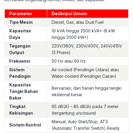
Parameter
Deskripsi Umum
Tipe Mesin
Diesel, Gas, atau Dual Fuel
Kapasitas
10 kVA hingga 2500 kVA+ (8 kW
Daya
hingga 2000 kW+)
Tegangan
220V/380V, 230V/400V, 240V/415V
Output
(3 Phase)
Frekuensi
50 Hz atau 60 Hz
Sistem
Air-cooled (Pendingin Udara) atau
Pendingin
Water-cooled (Pendingin Cairan)
Kapasitas
Bervariasi, dari harian hingga tangki
Tangki Bahan
eksternal besar
Bakar
Tingkat
65 dB(A) – 85 dB(A) pada 7 meter
Kebisingan
(tergantung
enclosure
)
Manual, Auto Start/Stop, ATS
Sistem Kontrol
(Automatic Transfer Switch) Ready