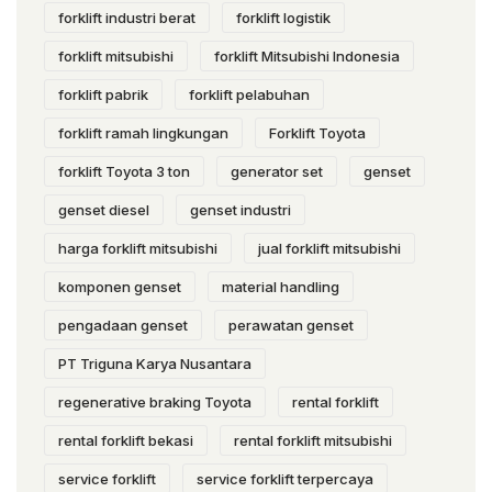
forklift industri berat
forklift logistik
forklift mitsubishi
forklift Mitsubishi Indonesia
forklift pabrik
forklift pelabuhan
forklift ramah lingkungan
Forklift Toyota
forklift Toyota 3 ton
generator set
genset
genset diesel
genset industri
harga forklift mitsubishi
jual forklift mitsubishi
komponen genset
material handling
pengadaan genset
perawatan genset
PT Triguna Karya Nusantara
regenerative braking Toyota
rental forklift
rental forklift bekasi
rental forklift mitsubishi
service forklift
service forklift terpercaya