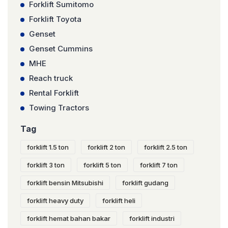
Forklift Sumitomo
Forklift Toyota
Genset
Genset Cummins
MHE
Reach truck
Rental Forklift
Towing Tractors
Tag
forklift 1.5 ton
forklift 2 ton
forklift 2.5 ton
forklift 3 ton
forklift 5 ton
forklift 7 ton
forklift bensin Mitsubishi
forklift gudang
forklift heavy duty
forklift heli
forklift hemat bahan bakar
forklift industri